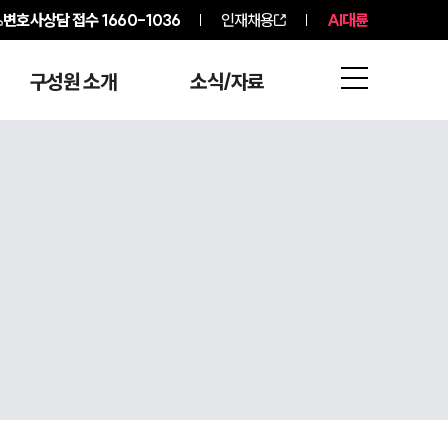
변호사상담 접수
1660-1036
인재채용
AI대륜
구성원 소개
소식/자료