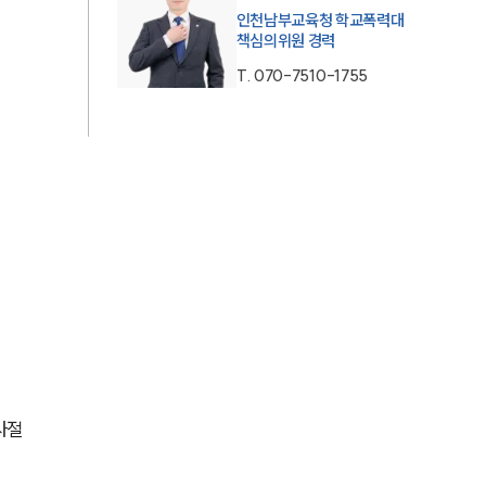
인천남부교육청 학교폭력대
AI대륜
책심의위원 경력
T.
070-7510-1755
업무사례
주요 업무사례
사례분석/최신동향
법률정보
법률지식인
고객후기
업무분야
사절
학교폭력대응팀 업무