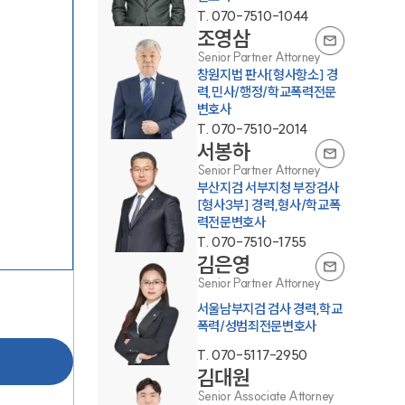
T.
070-7510-1044
조영삼
Senior Partner Attorney
창원지법 판사[형사항소] 경
력,민사/행정/학교폭력전문
변호사
T.
070-7510-2014
서봉하
팀소개
Senior Partner Attorney
부산지검 서부지청 부장검사
[형사3부] 경력,형사/학교폭
팀소개
력전문변호사
T.
070-7510-1755
대륜의 강점
김은영
Senior Partner Attorney
오시는 길
서울남부지검 검사 경력,학교
글로벌 파트너 로펌
폭력/성범죄전문변호사
T.
070-5117-2950
고객의 소리
김대원
Senior Associate Attorney
통합검색