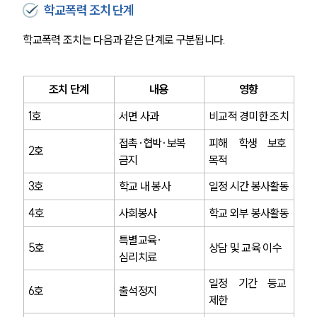
학교폭력 조치 단계
학교폭력 조치는 다음과 같은 단계로 구분됩니다.
조치 단계
내용
영향
1호
서면 사과
비교적 경미한 조치
접촉·협박·보복 
피해 학생 보호 
2호
금지
목적
3호
학교 내 봉사
일정 시간 봉사활동
4호
사회봉사
학교 외부 봉사활동
특별교육·
5호
상담 및 교육 이수
심리치료
일정 기간 등교 
6호
출석정지
제한