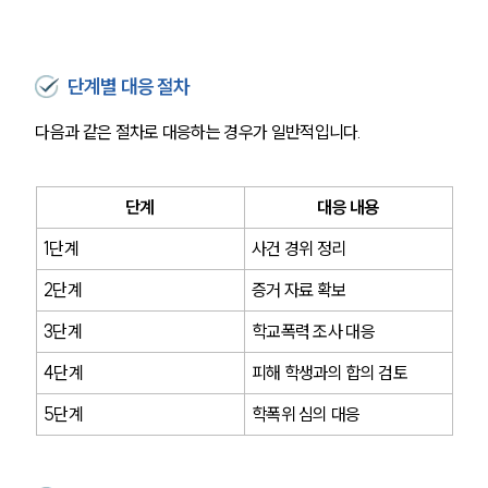
단계별 대응 절차
팀소개
다음과 같은 절차로 대응하는 경우가 일반적입니다.
팀소개
대륜의 강점
오시는 길
글로벌 파트너 로펌
단계
대응 내용
고객의 소리
1단계
사건 경위 정리
통합검색
AI대륜
2단계
증거 자료 확보
3단계
학교폭력 조사 대응
업무사례
4단계
피해 학생과의 합의 검토
주요 업무사례
사례분석/최신동향
5단계
학폭위 심의 대응
법률정보
법률지식인
고객후기