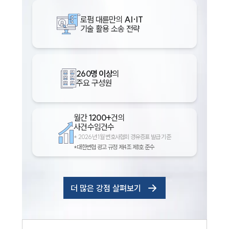
로펌 대륜만의
AI·IT
기술 활용 소송 전략
260명 이상
의
주요 구성원
월간
1200+
건의
사건수임건수
*
2026년 1월 변호사협회 경유증표 발급 기준
*대한변협 광고 규정 제4조 제1호 준수
더 많은 강점 살펴보기