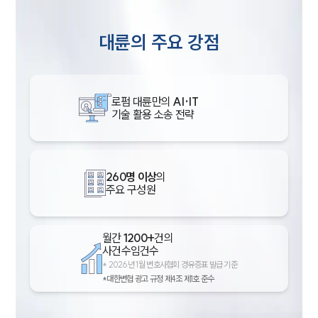
대륜의 주요 강점
로펌 대륜만의
AI·IT
기술 활용 소송 전략
260명 이상
의
주요 구성원
월간
1200+
건의
사건수임건수
*
2026년 1월 변호사협회 경유증표 발급 기준
*대한변협 광고 규정 제4조 제1호 준수