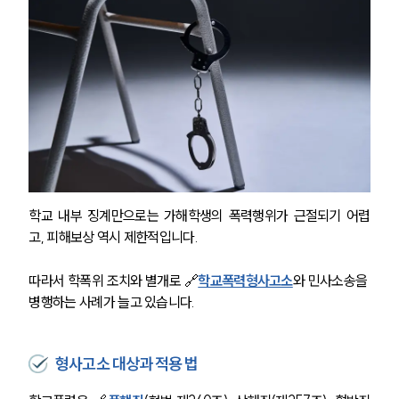
팀소개
팀소개
대륜의 강점
오시는 길
글로벌 파트너 로펌
고객의 소리
통합검색
AI대륜
학교 내부 징계만으로는 가해학생의 폭력행위가 근절되기 어렵
고, 피해보상 역시 제한적입니다. 
업무사례
주요 업무사례
따라서 학폭위 조치와 별개로 🔗
학교폭력형사고소
와 민사소송을 
사례분석/최신동향
병행하는 사례가 늘고 있습니다.
법률정보
법률지식인
고객후기
형사고소 대상과 적용 법