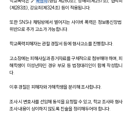
학교폭력은 🔗
폭행죄
(형법 제260조), 상해죄(제257조), 협박죄
업무분야
(제283조), 강요죄(제324조) 등이 적용됩니다. 
학교폭력대응팀 업무
전체
또한 SNS나 채팅방에서 벌어지는 사이버 폭력은 정보통신망법 
위반으로 추가 고소가 가능합니다.
구성원 소개
학교폭력피해자는 관할 경찰서 등에 형사고소를 진행합니다. 
학교폭력전문변호사
고소장에는 피해사실과 증거자료를 구체적으로 첨부해야 하며, 피
해학생이 미성년자인 경우 부모 등 법정대리인이 함께 작성합니
소식/자료
다.
언론보도
이후 경찰은 피해자와 가해학생을 분리해 조사합니다. 
공지사항
법률 블로그
조사 시 변호사를 선임해 동석을 요청할 수 있고, 학교 조사와 형사
법률서식
뉴스레터/브로슈어
조사 내용이 상이하지 않도록 진술을 정리해두어야 합니다.
세미나