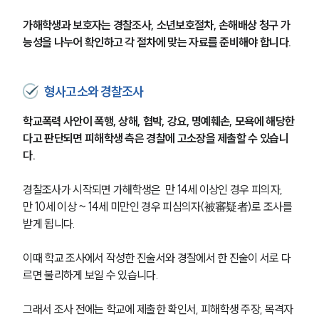
글로벌 파트너 로펌
고객의 소리
가해학생과 보호자는 경찰조사, 소년보호절차, 손해배상 청구 가
통합검색
능성을 나누어 확인하고 각 절차에 맞는 자료를 준비해야 합니다.
AI대륜
업무사례
형사고소와 경찰조사
학교폭력 사안이 폭행, 상해, 협박, 강요, 명예훼손, 모욕에 해당한
주요 업무사례
사례분석/최신동향
다고 판단되면 피해학생 측은 경찰에 고소장을 제출할 수 있습니
법률정보
다.
법률지식인
고객후기
경찰조사가 시작되면 가해학생은  만 14세 이상인 경우 피의자, 
만 10세 이상 ~ 14세 미만인 경우 피심의자(被審疑者)로 조사를 
받게 됩니다.
업무분야
학교폭력대응팀 업무
이때 학교 조사에서 작성한 진술서와 경찰에서 한 진술이 서로 다
전체
르면 불리하게 보일 수 있습니다.
그래서 조사 전에는 학교에 제출한 확인서, 피해학생 주장, 목격자 
구성원 소개