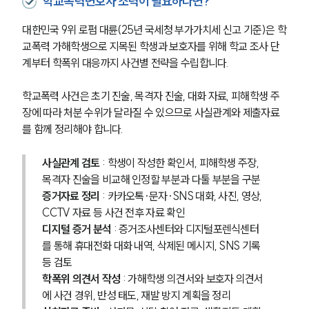
학교폭력변호사 조력이 필요하다면?
대한민국 9위 로펌 대륜(25년 국세청 부가가치세 신고 기준)은 학
교폭력 가해학생으로 지목된 학생과 보호자를 위해 학교 조사 단
계부터 학폭위 대응까지 사건별 전략을 수립합니다.
학교폭력 사건은 초기 진술, 목격자 진술, 대화 자료, 피해학생 주
장에 따라 처분 수위가 달라질 수 있으므로 사실관계와 제출자료
를 함께 정리해야 합니다.
사실관계 검토
 : 학생이 작성한 확인서, 피해학생 주장, 
목격자 진술을 비교해 인정할 부분과 다툴 부분을 구분
증거자료 정리
 : 카카오톡·문자·SNS 대화, 사진, 영상, 
CCTV 자료 등 사건 전후 자료 확인
디지털 증거 분석
 : 증거조사센터와 디지털포렌식센터
를 통해 휴대전화 대화 내역, 삭제된 메시지, SNS 기록 
등 검토
학폭위 의견서 작성
 : 가해학생 의견서와 보호자 의견서
에 사건 경위, 반성 태도, 재발 방지 계획을 정리