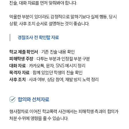
진술, 대화 자료를 먼저 맞춰봐야 합니다.
학교폭력전문변호사
억울한 부분이 있더라도 감정적으로 말하기보다 실제 행동, 당시 
상황, 사후 조치 순서로 설명하는 것이 좋습니다.
소식/자료
경찰조사 전 확인할 자료
언론보도
공지사항
학교 제출 확인서
 : 기존 진술 내용 확인
법률 블로그
피해학생 주장
 : 다투는 부분과 인정할 부분 구분
법률서식
뉴스레터/브로슈어
대화 자료
 : 카카오톡, 문자, SNS 메시지 정리
세미나
목격자 자료
 : 함께 있었던 학생의 진술 확인
사후 조치
 : 사과 여부, 상담 참여, 재발 방지 노력 정리
대륜법률상담예약
합의와 선처자료
대륜법률상담예약
형사절차로 이어진 학교폭력 사건에서는 피해학생 측과의 합의가 
처분 수위에 영향을 줄 수 있습니다.