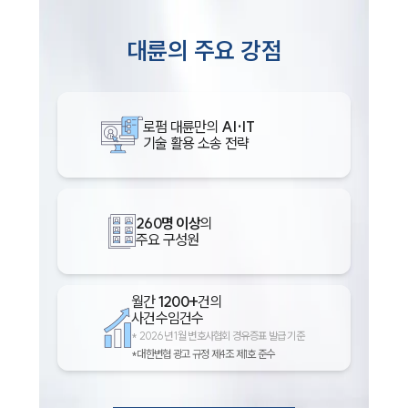
대륜의 주요 강점
로펌 대륜만의
AI·IT
기술 활용 소송 전략
260명 이상
의
주요 구성원
월간
1200+
건의
사건수임건수
*
2026년 1월 변호사협회 경유증표 발급 기준
*대한변협 광고 규정 제4조 제1호 준수