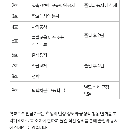
2호
접촉·협박·보복행위 금지
졸업과 동시에 삭제
3호
학교에서의 봉사
4호
사회봉사
졸업 후 2년
특별교육 이수 또는 
5호
심리치료
6호
출석정지
7호
학급교체
졸업 후 4년
8호
전학
별도 삭제 규정 
9호
퇴학처분(고등학교)
없음
학교폭력 전담기구는 학생의 반성 정도와 긍정적 행동 변화를 고
려해 4호~7호 조치에 한하여 졸업 직전 심의를 통해 졸업과 동시
에 삭제할 수 있습니다.