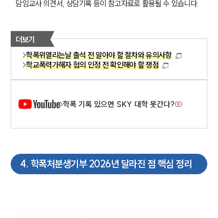
담임교사 의견서, 상담기록 등이 참고자료로 활용될 수 있습니다.
글로벌 파트너 로펌
고객의 소리
통합검색
AI대륜
더보기
학폭위열리는날 출석 전 알아야 할 절차와 유의사항
업무사례
학교폭력가해자 혐의 인정 전 확인해야 할 쟁점
주요 업무사례
사례분석/최신동향
법률정보
학폭 기록 있으면 SKY 대학 못간다?
법률지식인
고객후기
업무분야
4
.
학폭처분생기부 2026년 달라진 점 핵심 정리
학교폭력대응팀 업무
전체
구성원 소개