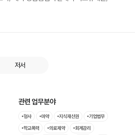
팀소개
저서
팀소개
대륜의 강점
오시는 길
관련 업무분야
글로벌 파트너 로펌
형사
마약
지식재산권
기업법무
고객의 소리
학교폭력
의료제약
회계감리
통합검색