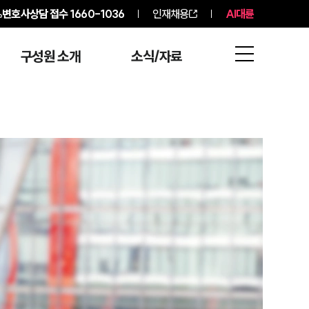
변호사상담 접수
1660-1036
인재채용
AI대륜
구성원 소개
소식/자료