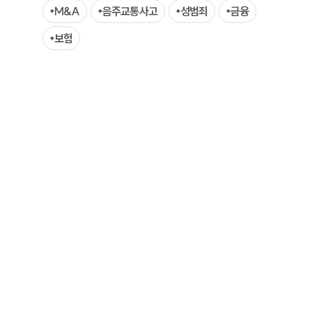
M&A
음주교통사고
성범죄
금융
AI대륜
보험
업무사례
주요 업무사례
사례분석/최신동향
법률정보
법률지식인
고객후기
업무분야
학교폭력대응팀 업무