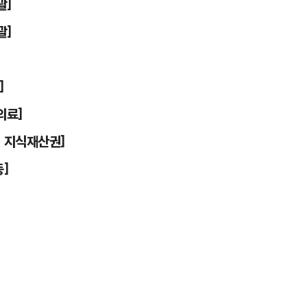
괄]
괄]
]
의료]
, 지식재산권]
동]