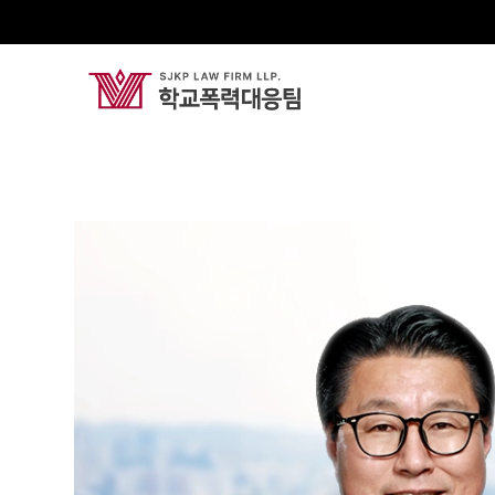
김국일
President Attorney