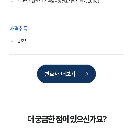
하천법에 관한 연구(수원지방변호사회지 논문, 2006)
업무분야
학교폭력대응팀 업무
자격 취득
전체
변호사
구성원 소개
학교폭력전문변호사
변호사 더보기
소식/자료
언론보도
공지사항
법률 블로그
법률서식
더 궁금한 점이 있으신가요?
뉴스레터/브로슈어
세미나