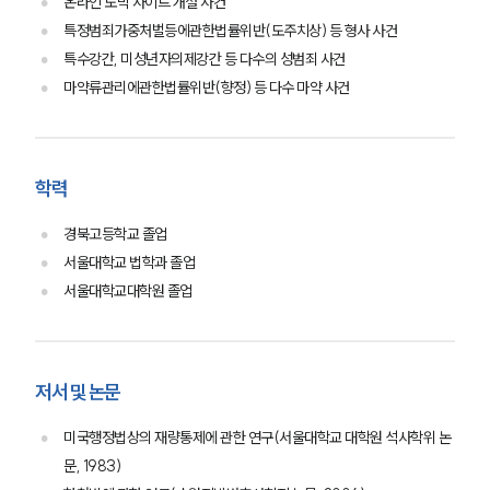
온라인 도박 사이트 개설 사건
특정범죄가중처벌등에관한법률위반(도주치상) 등 형사 사건
특수강간, 미성년자의제강간 등 다수의 성범죄 사건
팀소개
마약류관리에관한법률위반(향정) 등 다수 마약 사건
팀소개
대륜의 강점
오시는 길
학력
글로벌 파트너 로펌
고객의 소리
경북고등학교 졸업
통합검색
서울대학교 법학과 졸업
AI대륜
서울대학교대학원 졸업
업무사례
주요 업무사례
저서 및 논문
사례분석/최신동향
법률정보
미국행정법상의 재량통제에 관한 연구(서울대학교 대학원 석사학위 논
법률지식인
고객후기
문, 1983)