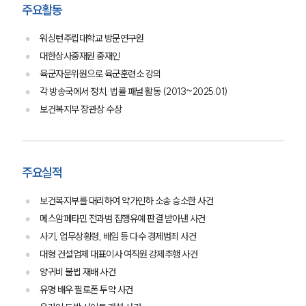
주요활동
워싱턴주립대학교 방문연구원
대한상사중재원 중재인
육군자문위원으로 육군훈련소 강의
각 방송국에서 정치, 법률 패널 활동 (2013~2025.01)
보건복지부 장관상 수상
주요실적
보건복지부를 대리하여 약가인하 소송 승소한 사건
메스암페타민 전과범 집행유예 판결 받아낸 사건
사기, 업무상횡령, 배임 등 다수 경제범죄 사건
대형 건설업체 대표이사 여직원 강제추행 사건
양귀비 불법 재배 사건
유명 배우 필로폰 투약 사건