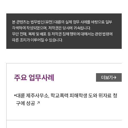
구성원 소개
본 콘텐츠는 법무법인(유한) 대륜의 실제 업무 사례를 바탕으로 일부
학교폭력전문변호사
각색하여 작성되었으며, 저작권은 당사에 귀속됩니다.
무단 전재, 복제 및 배포 등 저작권 침해 행위에 대해서는 관련 법령에
따른 조치가 이루어질 수 있습니다.
소식/자료
언론보도
공지사항
법률 블로그
법률서식
주요 업무사례
더보기
뉴스레터/브로슈어
세미나
대륜 제주사무소, 학교폭력 피해학생 도와 위자료 청
구에 성공
대륜법률상담예약
대륜법률상담예약