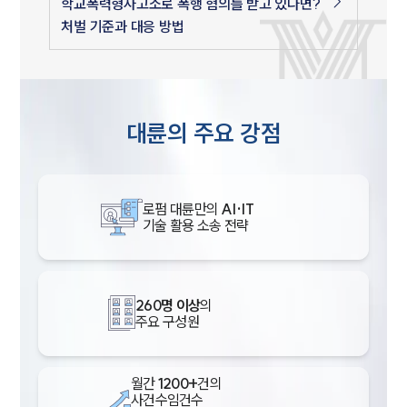
학교폭력형사고소로 폭행 혐의를 받고 있다면?
처벌 기준과 대응 방법
대륜의 주요 강점
로펌 대륜만의
AI·IT
기술 활용 소송 전략
260명 이상
의
주요 구성원
월간
1200+
건의
사건수임건수