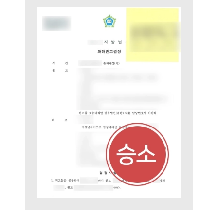
팀소개
대륜의 강점
오시는 길
글로벌 파트너 로펌
고객의 소리
통합검색
AI대륜
업무사례
주요 업무사례
사례분석/최신동향
법률정보
법률지식인
고객후기
업무분야
학교폭력대응팀 업무
전체