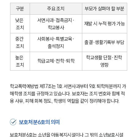
구분
주요 조치
부모가 살펴야 할 부분
낮은 
서면사과·접촉금지·
재발 시 누적 평가 가능
조치
학교봉사
중간 
사회봉사·특별교육·
출결·생활기록부 부담
조치
출석정지
높은 
학교생활 단절·진학 
학급교체·전학·퇴학
조치
영향
학교폭력예방법 제17조는 1호 서면사과부터 9호 퇴학처분까지 가
해학생 조치를 규정하고 있습니다. 보호자는 조치 번호와 함께 적
용 사유, 피해 회복 정도, 학생의 역할을 같이 정리해야 합니다.
보호처분6호의 의미
보호처분6호는 소년을 아동복지시설이나 그 밖의 소년보호시설