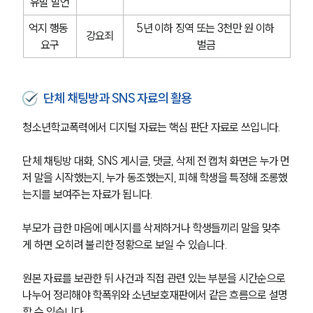
유발 발언
글로벌 파트너 로펌
고객의 소리
억지 행동 
5년 이하 징역 또는 3천만 원 이하 
통합검색
강요죄
요구
벌금
AI대륜
업무사례
단체 채팅방과 SNS 자료의 활용
주요 업무사례
청소년학교폭력에서 디지털 자료는 핵심 판단 자료로 쓰입니다. 
사례분석/최신동향
법률정보
단체 채팅방 대화, SNS 게시글, 댓글, 삭제 전 캡처 화면은 누가 먼
법률지식인
고객후기
저 말을 시작했는지, 누가 동조했는지, 피해 학생을 특정해 조롱했
는지를 보여주는 자료가 됩니다.
업무분야
부모가 급한 마음에 메시지를 삭제하거나 학생들끼리 말을 맞추
게 하면 오히려 불리한 정황으로 보일 수 있습니다. 
학교폭력대응팀 업무
전체
원본 자료를 보관한 뒤 사건과 직접 관련 있는 부분을 시간순으로 
나누어 정리해야 학폭위와 소년보호재판에서 같은 흐름으로 설명
구성원 소개
할 수 있습니다.