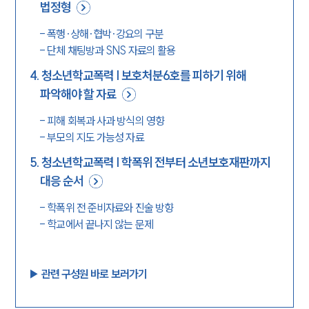
법정형
-
폭행·상해·협박·강요의 구분
-
단체 채팅방과 SNS 자료의 활용
4
.
청소년학교폭력 | 보호처분6호를 피하기 위해
파악해야 할 자료
-
피해 회복과 사과 방식의 영향
-
부모의 지도 가능성 자료
5
.
청소년학교폭력 | 학폭위 전부터 소년보호재판까지
대응 순서
-
학폭위 전 준비자료와 진술 방향
-
학교에서 끝나지 않는 문제
▶︎ 관련 구성원 바로 보러가기