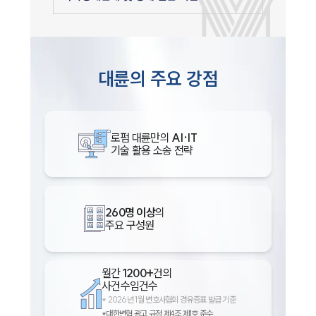
대륜의 주요 강점
로펌 대륜만의
AI·IT
기술 활용 소송 전략
인재채용
만화로 보는 사례
260명 이상
의
주요 구성원
월간
1200+
건의
사건수임건수
*
2026년 1월 변호사협회 경유증표 발급 기준
*대한변협 광고 규정 제4조 제1호 준수