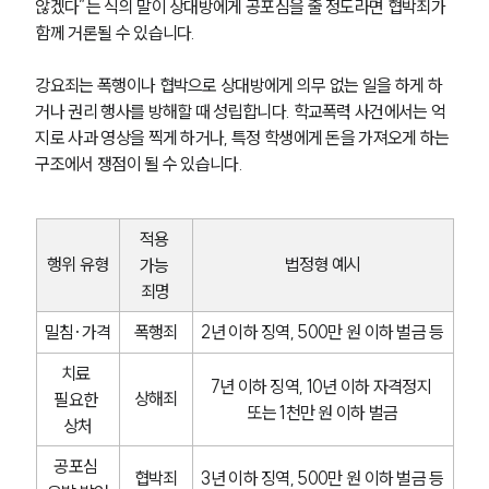
않겠다”는 식의 말이 상대방에게 공포심을 줄 정도라면 협박죄가 
함께 거론될 수 있습니다.
강요죄는 폭행이나 협박으로 상대방에게 의무 없는 일을 하게 하
거나 권리 행사를 방해할 때 성립합니다. 학교폭력 사건에서는 억
지로 사과 영상을 찍게 하거나, 특정 학생에게 돈을 가져오게 하는 
구조에서 쟁점이 될 수 있습니다.
적용 
행위 유형
법정형 예시
가능 
죄명
밀침·가격
폭행죄
2년 이하 징역, 500만 원 이하 벌금 등
치료 
팀소개
7년 이하 징역, 10년 이하 자격정지 
상해죄
필요한 
또는 1천만 원 이하 벌금
상처
팀소개
대륜의 강점
공포심 
오시는 길
협박죄
3년 이하 징역, 500만 원 이하 벌금 등