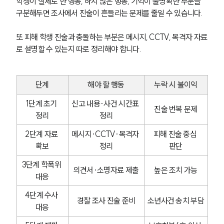
학생이 실제로 한 행동, 하지 않은 행동, 기억이 불명확한 부분을 
구분해두면 조사에서 진술이 흔들리는 문제를 줄일 수 있습니다.
또 피해 학생 진술과 충돌하는 부분은 메시지, CCTV, 목격자 자료
로 설명할 수 있는지 따로 정리해야 합니다.
단계
해야 할 행동
누락 시 불이익
1단계 초기 
신고 내용·사건 시간표 
진술 번복 문제
정리
정리
2단계 자료 
메시지·CCTV·목격자 
피해 진술 중심 
확보
정리
판단
3단계 학폭위 
의견서·소명자료 제출
높은 조치 가능
대응
4단계 수사 
경찰 조사 진술 준비
소년사건 송치 부담
대응