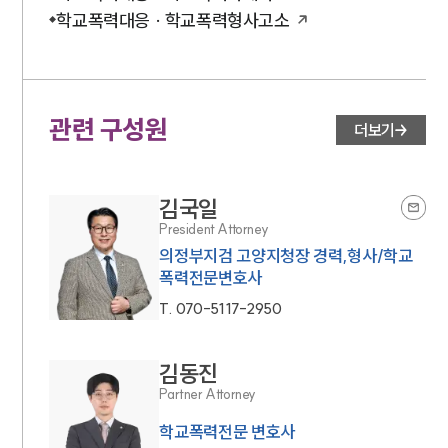
법률 블로그
학교폭력대응 · 학교폭력형사고소
법률서식
뉴스레터/브로슈어
세미나
관련 구성원
더보기
대륜법률상담예약
대륜법률상담예약
김국일
President Attorney
의정부지검 고양지청장 경력,형사/학교
폭력전문변호사
T.
070-5117-2950
김동진
Partner Attorney
학교폭력전문 변호사