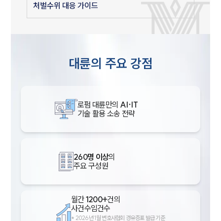
처벌수위 대응 가이드
대륜의 주요 강점
로펌 대륜만의
AI·IT
기술 활용 소송 전략
260명 이상
의
주요 구성원
월간
1200+
건의
사건수임건수
*
2026년 1월 변호사협회 경유증표 발급 기준