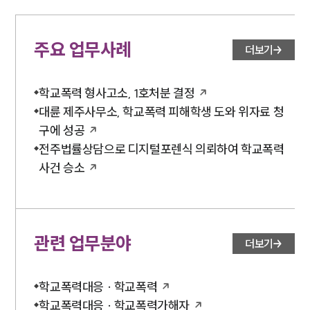
사례분석/최신동향
법률정보
법률지식인
주요 업무사례
고객후기
더보기
학교폭력 형사고소, 1호처분 결정
업무분야
대륜 제주사무소, 학교폭력 피해학생 도와 위자료 청
학교폭력대응팀 업무
구에 성공
전체
전주법률상담으로 디지털포렌식 의뢰하여 학교폭력
사건 승소
구성원 소개
학교폭력전문변호사
관련 업무분야
더보기
소식/자료
학교폭력대응 · 학교폭력
언론보도
공지사항
학교폭력대응 · 학교폭력가해자