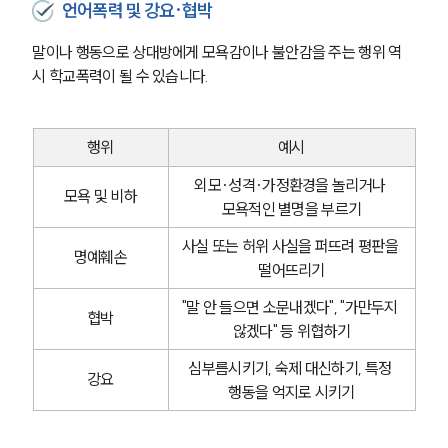
언어폭력 및 강요·협박
말이나 행동으로 상대방에게 모욕감이나 불안감을 주는 행위 역
시 학교폭력이 될 수 있습니다.
행위
예시
외모·성격·가정환경을 놀리거나 
모욕 및 비하
모욕적인 별명을 부르기
사실 또는 허위 사실을 퍼뜨려 평판을 
명예훼손
떨어뜨리기
"말 안 들으면 소문내겠다", "가만두지 
협박
않겠다" 등 위협하기
심부름시키기, 숙제 대신하기, 특정 
강요
행동을 억지로 시키기