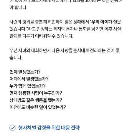
해 학생이나 보호자에게 사과하거나 합의를 요청하는 것은 신중해
글로벌 파트너 로펌
야 합니다.
고객의 소리
통합검색
AI대륜
사건의 경위를 충분히 확인하지 않은 상태에서 
"우리 아이가 잘못
했습니다."
라고 인정하는 취지의 문자나 통화를 남기면 이후 사실
관계를 다투기 어려워질 수 있습니다.
업무사례
주요 업무사례
우선 자녀와 대화하면서 다음 사항을 순서대로 정리하는 것이 좋
사례분석/최신동향
습니다.
법률정보
법률지식인
언제 발생했는가?
고객후기
어디에서 발생했는가?
누가 함께 있었는가?
업무분야
먼저 행동한 사람이 누구인가?
상대방도 같은 행동을 했는가?
학교폭력대응팀 업무
이전에도 비슷한 일이 있었는가?
전체
형사처벌 감경을 위한 대응 전략
구성원 소개