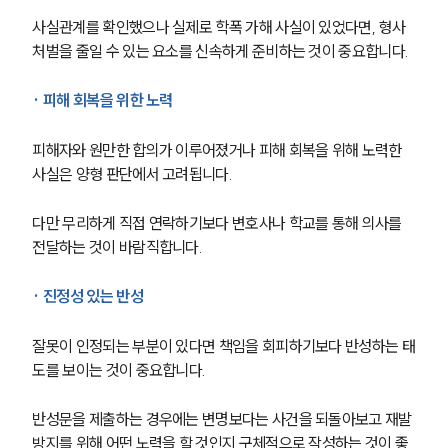
사실관계를 확인했으나 실제로 학폭 가해 사실이 있었다면, 형사
학교폭력전문변호사
처벌을 줄일 수 있는 요소를 신속하게 준비하는 것이 중요합니다. 
· 피해 회복을 위한 노력
소식/자료
언론보도
피해자와 원만한 합의가 이루어졌거나 피해 회복을 위해 노력한 
공지사항
사실은 양형 판단에서 고려됩니다.
법률 블로그
법률서식
다만 무리하게 직접 연락하기보다 변호사나 학교를 통해 의사를 
뉴스레터/브로슈어
전달하는 것이 바람직합니다.
세미나
· 진정성 있는 반성
대륜법률상담예약
잘못이 인정되는 부분이 있다면 책임을 회피하기보다 반성하는 태
대륜법률상담예약
도를 보이는 것이 중요합니다. 
반성문을 제출하는 경우에는 변명보다는 사건을 되돌아보고 재발 
방지를 위해 어떤 노력을 할 것인지 구체적으로 작성하는 것이 좋