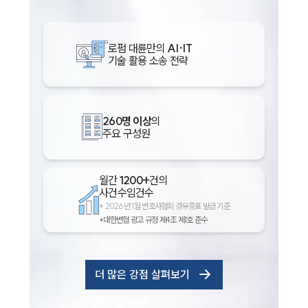
로펌 대륜만의
AI·IT
기술 활용 소송 전략
260명 이상
의
주요 구성원
월간
1200+
건의
사건수임건수
*
2026년 1월 변호사협회 경유증표 발급 기준
*대한변협 광고 규정 제4조 제1호 준수
더 많은 강점 살펴보기