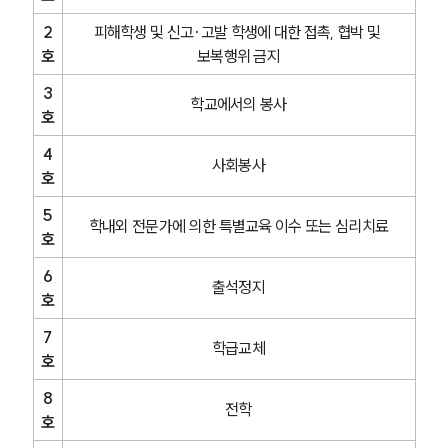
2
피해학생 및 신고·고발 학생에 대한 접촉, 협박 및 
호
보복행위 금지
3
학교에서의 봉사
호
4
사회봉사
호
5
학내외 전문가에 의한 특별교육 이수 또는 심리치료
호
6
출석정지
호
7
학급교체
호
8
전학
호