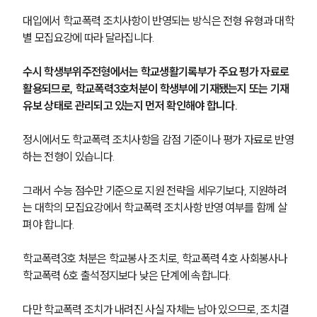
대입에서 학교폭력 조치사항이 반영되는 방식은 전형 유형과 대학
학교폭력전문변호사
별 모집요강에 따라 달라집니다.
수시 학생부위주전형에서는 학교생활기록부가 주요 평가 자료로 
소식/자료
활용되므로, 학교폭력3호처분이 학생부에 기재됐는지 또는 기재
언론보도
유보 상태로 관리되고 있는지 먼저 확인해야 합니다.
공지사항
법률 블로그
정시에서도 학교폭력 조치사항을 감점 기준이나 평가 자료로 반영
법률서식
하는 전형이 있습니다.
뉴스레터/브로슈어
세미나
그래서 수능 점수만 기준으로 지원 전략을 세우기보다, 지원하려
는 대학의 모집요강에서 학교폭력 조치사항 반영 여부를 함께 살
대륜법률상담예약
펴야 합니다.
대륜법률상담예약
학교폭력3호 처분은 학교봉사 조치로, 학교폭력 4호 사회봉사나 
학교폭력 6호 출석정지보다 낮은 단계에 속합니다.
다만 학교폭력 조치가 내려진 사실 자체는 남아 있으므로, 조치결