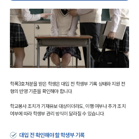
글로벌 파트너 로펌
고객의 소리
통합검색
AI대륜
업무사례
주요 업무사례
사례분석/최신동향
법률정보
법률지식인
고객후기
학폭3호처분을 받은 학생은 대입 전 학생부 기록 상태와 지원 전
형의 반영 기준을 확인해야 합니다.
업무분야
학교봉사 조치가 기재유보 대상이더라도, 이행 여부나 추가 조치 
학교폭력대응팀 업무
여부에 따라 학생부 관리 방식이 달라질 수 있습니다.
전체
대입 전 확인해야 할 학생부 기록
구성원 소개