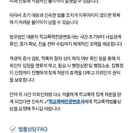
시와 진로에 직접적인 불이익이 발생할 수 있습니다.
따라서 초기 대응과 신속한 법률 조치가 이루어지지 않으면 회복
하기 어려운 불이익이 남을 수 있습니다.
팀소개
법무법인 대륜의 학교폭력전문변호사는 사건 초기부터 사실관계 
확인, 증거 확보, 진술 전략 수립까지 체계적인 조력을 제공합니다.
팀소개
대륜의 강점
오시는 길
객관적 증거 검토, 학폭위 절차 상의 하자 여부 확인 등을 통해 의
글로벌 파트너 로펌
뢰인의 입장을 명확히 하고, 필요 시 행정심판 및 행정소송, 집행정
고객의 소리
지 신청까지 진행하여 징계 처분의 효력을 다투고 의뢰인의 권익
통합검색
을 보호합니다.
AI대륜
만약 위 사건 의뢰인처럼 다소 억울하게 학교폭력 징계 처분을 받
업무사례
게 되었다면 신속히 🔗
학교폭력전문변호사
에게 학교폭력법률상
담을 요청해 주시길 바랍니다.
주요 업무사례
사례분석/최신동향
법률정보
법률지식인
법률상담 FAQ