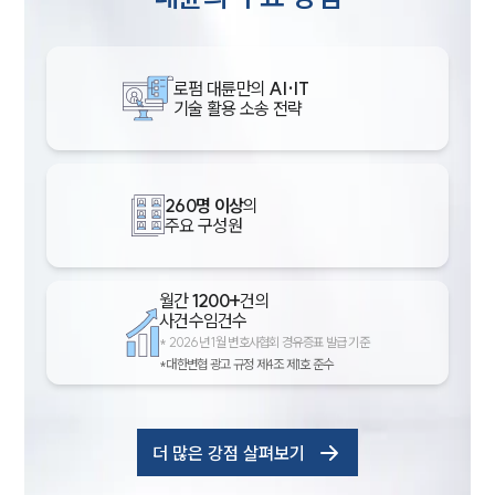
로펌 대륜만의
AI·IT
기술 활용 소송 전략
260명 이상
의
주요 구성원
월간
1200+
건의
사건수임건수
*
2026년 1월 변호사협회 경유증표 발급 기준
*대한변협 광고 규정 제4조 제1호 준수
더 많은 강점 살펴보기