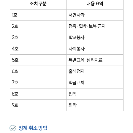
조치 구분
내용 요약
1호
서면사과
2호
접촉·협박·보복 금지
3호
학교봉사
4호
사회봉사
5호
특별교육·심리치료
6호
출석정지
7호
학급교체
8호
전학
9호
퇴학
징계 취소 방법