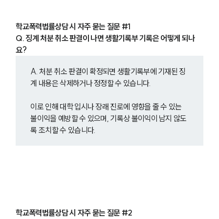
고객후기
학교폭력법률상담 시 자주 묻는 질문 #1
업무분야
Q. 징계 처분 취소 판결이 나면 생활기록부 기록은 어떻게 되나
요?
학교폭력대응팀 업무
전체
A. 처분 취소 판결이 확정되면 생활기록부에 기재된 징
계 내용은 삭제하거나 정정할 수 있습니다.
구성원 소개
이로 인해 대학 입시나 장래 진로에 영향을 줄 수 있는 
학교폭력전문변호사
불이익을 예방할 수 있으며, 기록상 불이익이 남지 않도
록 조치할 수 있습니다.
소식/자료
언론보도
공지사항
법률 블로그
법률서식
뉴스레터/브로슈어
학교폭력법률상담 시 자주 묻는 질문 #2