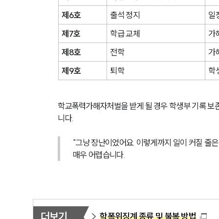
제6호
출석 정지
일
제7호
학급 교체
가
제8호
전학
가
제9호
퇴학
학
학교폭력가해자처벌을 받게 될 경우 학생부 기록 보존
니다. 
"그냥 장난이었어요. 이렇게까지 일이 커질 줄은
매우 어렵습니다.
더보기
학폭위징계 종류 및 불복 방법