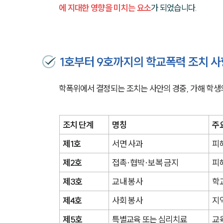
에 지대한 영향을 미치는 요소
가 되었습니다.
1호부터 9호까지의 학교폭력 조치 사
학폭위에서 결정되는 조치는 사안의 경중, 가해 학생의
조치 단계
명칭
주
제1호
서면 사과
피
제2호
접촉·협박·보복 금지
피
제3호
교내 봉사
학
제4호
사회 봉사
지
제5호
특별교육 또는 심리치료
교