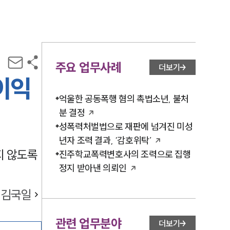
주요 업무사례
더보기
이익
억울한 공동폭행 혐의 촉법소년, 불처
분 결정
성폭력처벌법으로 재판에 넘겨진 미성
년자 조력 결과, ‘감호위탁’
 않도록 
진주학교폭력변호사의 조력으로 집행
정지 받아낸 의뢰인
김국일
관련 업무분야
더보기