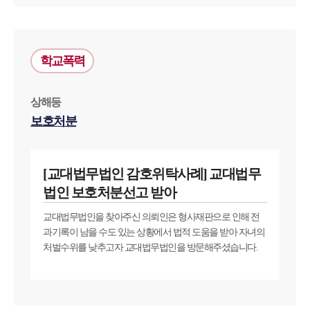
업무분야
학교폭력
학교폭력대응팀 업무
전체
상해등
보호처분
구성원 소개
학교폭력전문변호사
[교대법무법인 감호위탁사례] 교대법무
법인 보호처분선고 받아
소식/자료
교대법무법인을 찾아주신 의뢰인은 형사재판으로 인해 전
과기록이 남을 수도 있는 상황에서 법적 도움을 받아 자녀의
언론보도
처벌수위를 낮추고자 교대법무법인을 방문해주셨습니다.
공지사항
법률 블로그
법률서식
뉴스레터/브로슈어
세미나