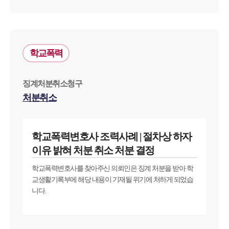
팀소개
학교폭력
팀소개
대륜의 강점
징계처분취소청구
오시는 길
처분취소
글로벌 파트너 로펌
고객의 소리
통합검색
AI대륜
학교폭력변호사 조력사례 | 절차상 하자
이유 밝혀 처분 취소 처분 결정
업무사례
학교폭력변호사를 찾아주신 의뢰인은 징계 처분을 받아 학
교생활기록부에 해당 내용이 기재될 위기에 처하게 되었습
주요 업무사례
니다.
사례분석/최신동향
법률정보
법률지식인
고객후기