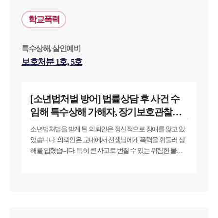
밀한 법률상담을 통해 사기범죄, 사기방조 사건 경험이 풍부
한 3인 이상의 전문가로 이뤄진 전문변호사팀을 구성하였습
학교폭력
니다. ■ 피의자는 미성년자로 용돈을 벌고자 지원한 아르바
이트가 하필 범죄조직의 사기범죄였음■ 피의자가 이 사건 범
행을 통해 벌어들인 수익금은 소액으로 파악되었음■ 피의자
특수상해, 살인예비
는 자신의 범행으로 피해를 입은 피해자들에 죄송한 마음을
보호처분 1호, 5호
전했음 형사전문법무법인 대륜에서는 미성년자인 피의자가
성숙한 판단을 내리지 못해 이 사건 범행에 이르렀음을 강조
해 최대한 관대한 처분을 내려 줄 것을 요청했습니다. 피해자
[소년법처벌 방어] 법률상담 후 사건 수
들로 용서받은 피의자, 사건 경위 참작해 불송치경찰은 형사
임해 특수상해 가해자, 장기보호관찰로
전문법무법인 대륜의 주장을 받아들여 이번 사기범죄 가담
사건 피의자에 대해 ‘증거불충분하여 혐의없음’ 의견으로 불
사건 종결
소년법처벌을 받게 된 의뢰인은 정신적으로 장애를 앓고 있
송치 결정을 내렸습니다. 미성년자인 의뢰인은 이 사건으로
었습니다. 의뢰인은 교내에서 선생님에게 폭력을 휘둘러 상
형사 처벌을 받게 될 시 미래에 큰 지장이 생길 수 있었습니
해를 입혔습니다. 특히 큰 사고로 번질 수 있는 위험한 물건
다. 형사전문법무법인 대륜에서도 의뢰인의 사정을 고려해
을 들고 폭력을 휘둘렀기에 특수상해 등의 혐의를 받게 된 의
최대한 경찰단계에서 사건이 마무리 될 수 있도록 조력하였
뢰인과 그 부모님은 법무법인 대륜의 학교폭력그룹에서 법
습니다.
률상담을 받고 사건을 맡겨주셨습니다.