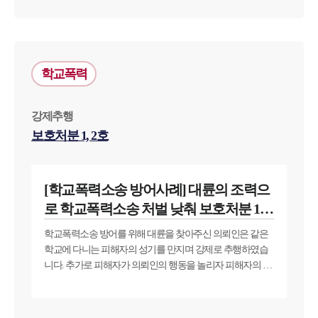
주셨습니다.
상담받아보시길 바랍니다.
팀소개
학교폭력
팀소개
대륜의 강점
강제추행
오시는 길
보호처분 1, 2호
글로벌 파트너 로펌
고객의 소리
통합검색
AI대륜
[학교폭력소송 방어사례] 대륜의 조력으
로 학교폭력소송 처벌 낮춰 보호처분 1,2
호 받아내
업무사례
학교폭력소송 방어를 위해 대륜을 찾아주신 의뢰인은 같은
학교에 다니는 피해자의 성기를 만지며 강제로 추행하였습
주요 업무사례
니다. 추가로 피해자가 의뢰인의 행동을 놀리자 피해자의 목
사례분석/최신동향
을 조르고 어깨를 잡아 누르며 폭행하였는데요. 이에 학교폭
법률정보
력소송을 당하게 된 의뢰인은 대륜에 찾아와 학교폭력소송
법률지식인
방어를 요청해 주셨습니다.
고객후기