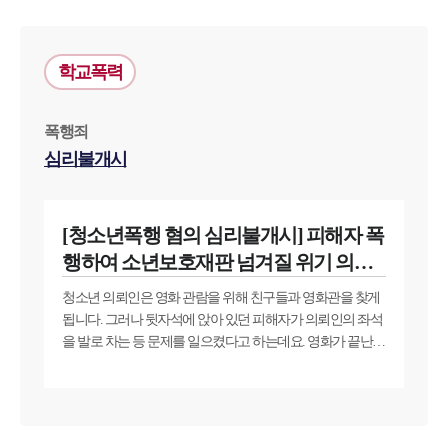
대륜법률상담예약
학교폭력
대륜법률상담예약
폭행죄
심리불개시
[청소년폭행 혐의 심리불개시] 피해자 폭
행하여 소년보호재판 넘겨질 위기 의뢰
인, 변호사 도움받아 재판 전 종결
청소년 의뢰인은 영화 관람을 위해 친구들과 영화관을 찾게
됩니다. 그러나 뒷자석에 앉아 있던 피해자가 의뢰인의 좌석
을 발로 차는 등 문제를 일으켰다고 하는데요. 영화가 끝난
뒤 의뢰인은 피해자에 항의했고, 피해자와 폭행까지 이르게
되었다고 합니다. 결국 의뢰인은 청소년폭행 혐의로 소년보
호재판을 받을 위기에 처했습니다. 법적인 도움을 받고자 의
뢰인은 저희 대륜을 찾아주셨습니다.