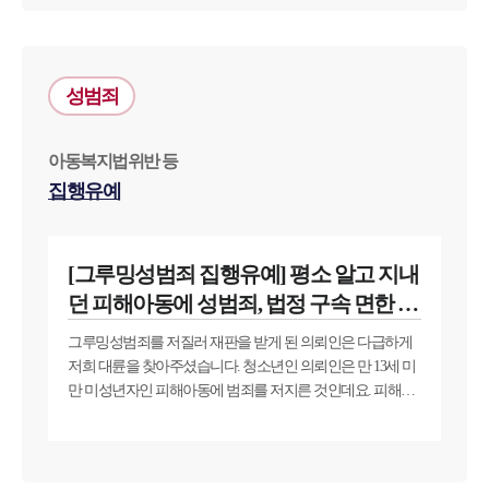
업무분야
성범죄
학교폭력대응팀 업무
전체
아동복지법위반 등
집행유예
구성원 소개
학교폭력전문변호사
[그루밍성범죄 집행유예] 평소 알고 지내
던 피해아동에 성범죄, 법정 구속 면한 사
소식/자료
례
그루밍성범죄를 저질러 재판을 받게 된 의뢰인은 다급하게
저희 대륜을 찾아주셨습니다. 청소년인 의뢰인은 만 13세 미
언론보도
만 미성년자인 피해아동에 범죄를 저지른 것인데요. 피해아
공지사항
법률 블로그
동의 진술이 일관되고 의뢰인이 피해아동에 범행을 실행하
법률서식
며 녹화한 영상물이 증거로 제시되면서 의뢰인의 상황은 매
뉴스레터/브로슈어
우 좋지 못했습니다. 최대한 징역형 실형은 면하고 싶었던 의
세미나
뢰인은 곧장 대륜에 의뢰를 맡겨주신 것입니다.