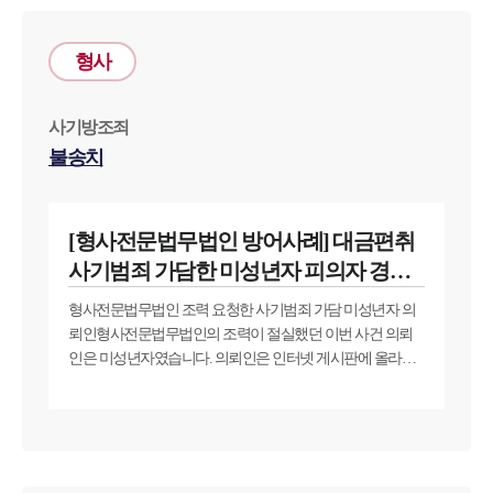
형사
사기방조죄
불송치
[형사전문법무법인 방어사례] 대금편취
사기범죄 가담한 미성년자 피의자 경찰
단계 불송치
형사전문법무법인 조력 요청한 사기범죄 가담 미성년자 의
뢰인형사전문법무법인의 조력이 절실했던 이번 사건 의뢰
인은 미성년자였습니다. 의뢰인은 인터넷 게시판에 올라온
구인구직글을 보고 아르바이트를 지원하게 되었다고 합니
다. 의뢰인은 자신의 계좌를 통해 범죄조직에 피해자들의 금
전을 송금하는 역할을 맡았다고 하는데요. 사기범죄 방조 혐
의가 적용된 의뢰인은 법적 도움이 필요했습니다. 범죄 수익
금 소액 참작 필요형사전문법무법인 대륜은 의뢰인과의 면