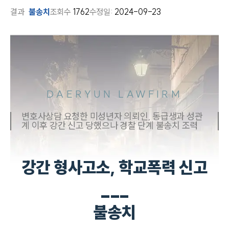
결과
불송치
조회수
1762
수정일:
2024-09-23
DAERYUN LAWFIRM
변호사상담 요청한 미성년자 의뢰인, 동급생과 성관
계 이후 강간 신고 당했으나 경찰 단계 불송치 조력
강간 형사고소, 학교폭력 신고
___
불송치