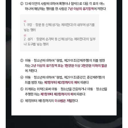
②
13세 미만의 사람에 대하여 폭행이나 협박으로 다음 각 호의 어느
하나에 해당하는 행위를 한 사람은
7년 이상의 유기징역
에 처한다.
1
.
구강ㆍ항문 등 신체(성기는 제외한다)의 내부에 성기를
넣는 행위
2
.
성기ㆍ항문에 손가락 등 신체(성기는 제외한다)의 일부
나 도구를 넣는 행위
③
아동ㆍ청소년에 대하여 「형법」 제298조(강제추행)의 죄를 범한
자는
2년 이상의 유기징역 또는 1천만원 이상 3천만원 이하의 벌금
에 처한다.
④
아동ㆍ청소년에 대하여 「형법」 제299조(준강간, 준강제추행)의
죄를 범한 자는
제1항부터 제3항까지의 예
에 따른다.
⑤
위계또는 위력으로써 아동ㆍ청소년을 간음하거나 아동ㆍ청소년을
추행한 자는
제1항부터 제3항까지의 예
에 따른다.
⑥
제1항부터 제5항까지의
미수범은 처벌
한다.