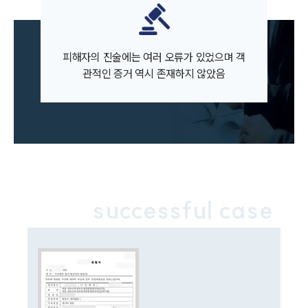
AI대륜
업무사례
피해자의 진술에는 여러 오류가 있었으며 객
주요 업무사례
관적인 증거 역시 존재하지 않았음
사례분석/최신동향
법률정보
법률지식인
고객후기
업무분야
학교폭력대응팀 업무
successful case
전체
구성원 소개
학교폭력전문변호사