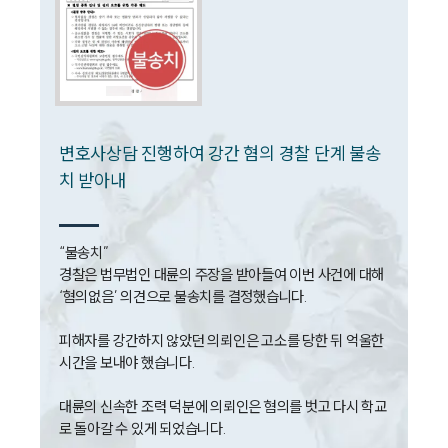
소식/자료
언론보도
공지사항
법률 블로그
법률서식
변호사상담 진행하여 강간 혐의 경찰 단계 불송
뉴스레터/브로슈어
치 받아내
세미나
대륜법률상담예약
“불송치”

경찰은 법무법인 대륜의 주장을 받아들여 이번 사건에 대해 
대륜법률상담예약
‘혐의없음’ 의견으로 불송치를 결정했습니다.

피해자를 강간하지 않았던 의뢰인은 고소를 당한 뒤 억울한 
시간을 보내야 했습니다.

대륜의 신속한 조력 덕분에 의뢰인은 혐의를 벗고 다시 학교
로 돌아갈 수 있게 되었습니다.