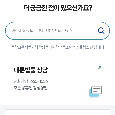
고객후기
더 궁금한 점이 있으신가요?
업무분야
학교폭력대응팀 업무
전체
#학교폭력
#가해학생
#피해학생
#소년범죄
#청소년 성매매
구성원 소개
학교폭력전문변호사
대륜법률 상담
소식/자료
전화상담 1660-1036 

모든 공휴일 정상영업
언론보도
공지사항
법률 블로그
법률서식
뉴스레터/브로슈어