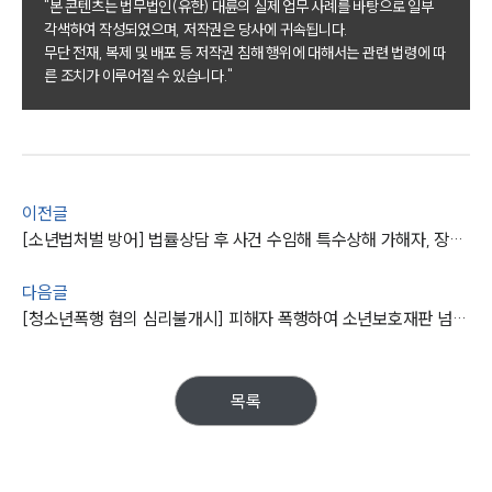
"본 콘텐츠는 법무법인(유한) 대륜의 실제 업무 사례를 바탕으로 일부
각색하여 작성되었으며, 저작권은 당사에 귀속됩니다.
무단 전재, 복제 및 배포 등 저작권 침해 행위에 대해서는 관련 법령에 따
른 조치가 이루어질 수 있습니다."
팀소개
팀소개
대륜의 강점
이전글
오시는 길
글로벌 파트너 로펌
[소년법처벌 방어] 법률상담 후 사건 수임해 특수상해 가해자, 장기보호관찰로 사건 종결
고객의 소리
통합검색
다음글
AI대륜
[청소년폭행 혐의 심리불개시] 피해자 폭행하여 소년보호재판 넘겨질 위기 의뢰인, 변호사 도움받아 재판 전 종결
업무사례
목록
주요 업무사례
사례분석/최신동향
법률정보
법률지식인