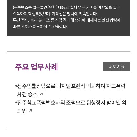
본 콘텐츠는 법무법인(유한) 대륜의 실제 업무 사례를 바탕으로 일부
주요 업무사례
각색하여 작성되었으며, 저작권은 당사에 귀속됩니다.
사례분석/최신동향
무단 전재, 복제 및 배포 등 저작권 침해 행위에 대해서는 관련 법령에
법률정보
따른 조치가 이루어질 수 있습니다.
법률지식인
고객후기
업무분야
주요 업무사례
더보기
학교폭력대응팀 업무
전체
전주법률상담으로 디지털포렌식 의뢰하여 학교폭력
사건 승소
구성원 소개
진주학교폭력변호사의 조력으로 집행정지 받아낸 의
학교폭력전문변호사
뢰인
소식/자료