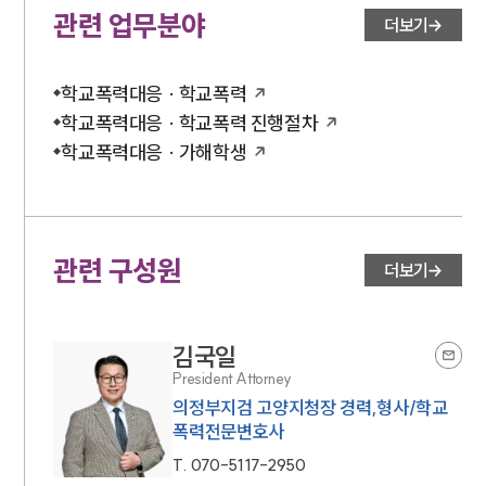
언론보도
관련 업무분야
더보기
공지사항
법률 블로그
법률서식
학교폭력대응 · 학교폭력
뉴스레터/브로슈어
학교폭력대응 · 학교폭력 진행절차
세미나
학교폭력대응 · 가해학생
대륜법률상담예약
대륜법률상담예약
관련 구성원
더보기
김국일
President Attorney
의정부지검 고양지청장 경력,형사/학교
폭력전문변호사
T.
070-5117-2950