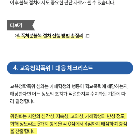
이후 불복 절차에서도 중요한 판단 자료가 될 수 있습니다.
팀소개
더보기
학폭처분불복 절차 진행 방법 총정리
팀소개
대륜의 강점
오시는 길
글로벌 파트너 로펌
고객의 소리
4
.
교육청학폭위 | 대응 체크리스트
통합검색
AI대륜
교육청학폭위 심의는 가해학생의 행동이 학교폭력에 해당하는지, 
업무사례
해당한다면 어느 정도의 조치가 적절한지를 수치화된 기준에 따
라 결정합니다.
주요 업무사례
사례분석/최신동향
위원회는 사안의 심각성, 지속성, 고의성, 가해학생의 반성 정도, 
법률정보
화해 정도라는 5가지 항목을 각 0점에서 4점까지 배점하여 총점
법률지식인
을 산출합니다.
고객후기