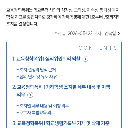
교육청학폭위는 학교폭력 사안의 심각성, 고의성, 지속성 등 다섯 가지
핵심 지표를 종합적으로 평가하여 가해학생에 대한 1호부터 9호까지의
조치를 결정합니다.
수정일
:
2026-05-22
|
저자 :
김국일
CONTENTS
1
.
교육청학폭위 | 심의위원회의 역할
-
조치 결정의 법적 근거
-
심의 연기 및 유보 사유
2
.
교육청학폭위 | 가해학생 조치별 세부 내용 및 이행
의무
-
조치별 세부 내용 및 이행 의무
-
보호자 특별교육 의무
3
.
교육청학폭위 | 학교생활기록부 기재 및 삭제 기준