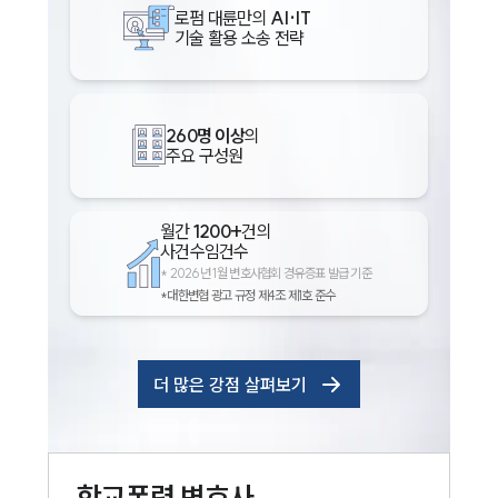
로펌 대륜만의
AI·IT
기술 활용 소송 전략
260명 이상
의
주요 구성원
월간
1200+
건의
사건수임건수
*
2026년 1월 변호사협회 경유증표 발급 기준
*대한변협 광고 규정 제4조 제1호 준수
더 많은 강점 살펴보기
학교폭력
변호사