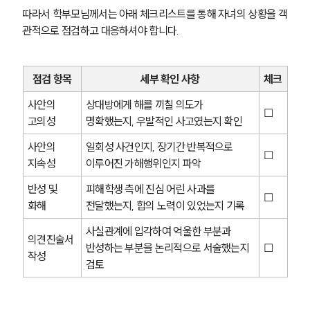
따라서 학부모님께서는 아래 체크리스트를 통해 자녀의 상황을 객
업무분야
관적으로 점검하고 대응하셔야 합니다.
학교폭력대응팀 업무
전체
점검 항목
세부 확인 사항
체크
사안의 
상대방에게 해를 끼칠 의도가 
☐
구성원 소개
고의성
명확했는지, 우발적인 사고였는지 확인
학교폭력전문변호사
사안의 
일회성 사건인지, 장기간 반복적으로 
☐
지속성
이루어진 가해행위인지 파악
소식/자료
반성 및 
피해학생 측에 진심 어린 사과를 
☐
화해
전달했는지, 합의 노력이 있었는지 기록
언론보도
사실관계에 입각하여 억울한 부분과 
공지사항
의견진술서 
법률 블로그
반성하는 부분을 논리적으로 서술했는지 
☐
작성
법률서식
검토
뉴스레터/브로슈어
세미나