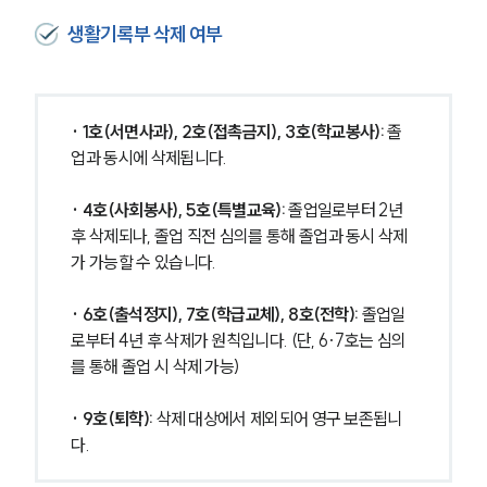
생활기록부 삭제 여부
· 1호(서면사과), 2호(접촉금지), 3호(학교봉사): 
졸
업과 동시에 삭제됩니다.
· 4호(사회봉사), 5호(특별교육): 
졸업일로부터 2년 
후 삭제되나, 졸업 직전 심의를 통해 졸업과 동시 삭제
가 가능할 수 있습니다.
· 6호(출석정지), 7호(학급교체), 8호(전학): 
졸업일
로부터 4년 후 삭제가 원칙입니다. (단, 6·7호는 심의
를 통해 졸업 시 삭제 가능)
· 9호(퇴학): 
삭제 대상에서 제외되어 영구 보존됩니
다.