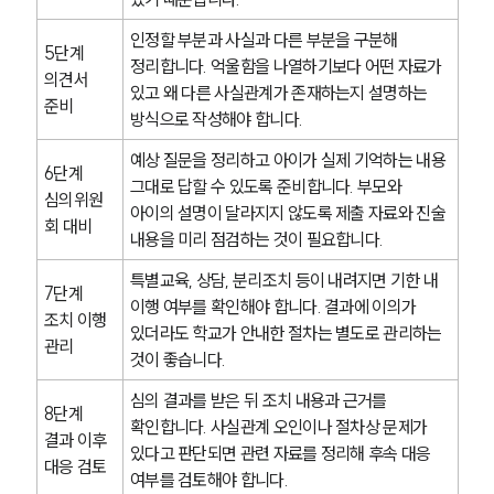
주요 업무사례
인정할 부분과 사실과 다른 부분을 구분해 
사례분석/최신동향
5단계 
정리합니다. 억울함을 나열하기보다 어떤 자료가 
법률정보
의견서 
있고 왜 다른 사실관계가 존재하는지 설명하는 
법률지식인
준비
고객후기
방식으로 작성해야 합니다.
예상 질문을 정리하고 아이가 실제 기억하는 내용 
6단계 
업무분야
그대로 답할 수 있도록 준비합니다. 부모와 
심의위원
아이의 설명이 달라지지 않도록 제출 자료와 진술 
회 대비
학교폭력대응팀 업무
내용을 미리 점검하는 것이 필요합니다.
전체
특별교육, 상담, 분리조치 등이 내려지면 기한 내 
7단계 
이행 여부를 확인해야 합니다. 결과에 이의가 
조치 이행 
구성원 소개
있더라도 학교가 안내한 절차는 별도로 관리하는 
관리
것이 좋습니다.
학교폭력전문변호사
심의 결과를 받은 뒤 조치 내용과 근거를 
8단계 
확인합니다. 사실관계 오인이나 절차상 문제가 
결과 이후 
소식/자료
있다고 판단되면 관련 자료를 정리해 후속 대응 
대응 검토
여부를 검토해야 합니다.