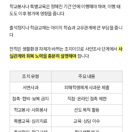
학교봉사나 특별교육은 정해진 기간 안에 이행해야 하며, 이행 태
도도 이후 평가에 영향을 줍니다.
출석정지나 학급교체는 아이의 학습과 교우관계에 큰 부담을 줍니
다.
전학은 생활환경 자체가 바뀌는 조치이므로 사안조사 단계에서 
사
실관계와 회복 노력을 충분히 설명해야
 합니다.
조치 유형
주요 내용
서면사과
피해학생에게 사과문 제출
접촉·협박·보복 금지
직접·온라인 접촉 제한
학교봉사·사회봉사
선도 목적 활동
특별교육·심리치료
교육·상담 이수