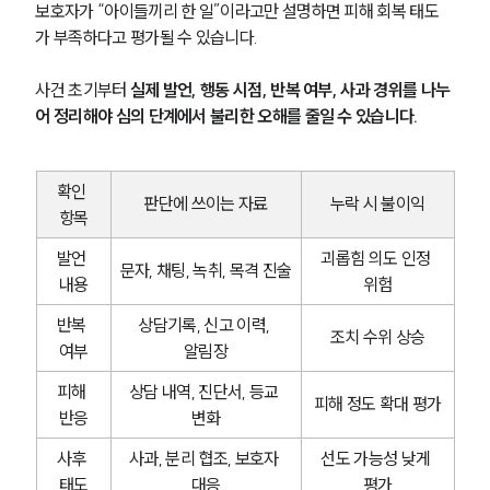
보호자가 “아이들끼리 한 일”이라고만 설명하면 피해 회복 태도
가 부족하다고 평가될 수 있습니다.
사건 초기부터 
실제 발언, 행동 시점, 반복 여부, 사과 경위를 나누
어 정리해야 심의 단계에서 불리한 오해를 줄일 수 있습니다.
확인 
판단에 쓰이는 자료
누락 시 불이익
항목
발언 
괴롭힘 의도 인정 
문자, 채팅, 녹취, 목격 진술
내용
위험
반복 
상담기록, 신고 이력, 
조치 수위 상승
여부
알림장
피해 
상담 내역, 진단서, 등교 
피해 정도 확대 평가
반응
변화
사후 
사과, 분리 협조, 보호자 
선도 가능성 낮게 
태도
대응
평가