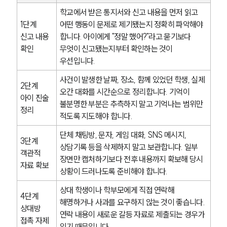
학교에서 받은 통지서와 신고 내용을 먼저 읽고 
1단계 
어떤 행동이 문제로 제기됐는지 정확히 파악해야 
신고 내용 
합니다. 아이에게 "정말 했어?"라고 묻기보다 
확인
무엇이 신고됐는지부터 확인하는 것이 
우선입니다.
사건이 발생한 날짜, 장소, 함께 있었던 학생, 실제 
2단계 
오간 대화를 시간순으로 정리합니다. 기억이 
아이 진술 
불분명한 부분은 추측하지 말고 기억나는 범위만 
팀소개
정리
적도록 지도해야 합니다.
팀소개
단체 채팅방, 문자, 게임 대화, SNS 메시지, 
대륜의 강점
3단계 
상담기록 등을 삭제하지 말고 보관합니다. 일부 
오시는 길
객관적 
글로벌 파트너 로펌
장면만 캡처하기보다 전후 내용까지 확보해 당시 
자료 확보
고객의 소리
상황이 드러나도록 준비해야 합니다.
통합검색
AI대륜
상대 학생이나 학부모에게 직접 연락해 
4단계 
해명하거나 사과를 요구하지 않는 것이 좋습니다. 
상대방 
연락 내용이 새로운 갈등 자료로 제출되는 경우가 
업무사례
접촉 자제
있기 때문입니다.