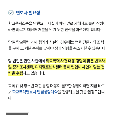
주요 업무사례
사례분석/최신동향
변호사 필요성
법률정보
법률지식인
학교폭력소송을 당했으나 사실이 아닌 일로 가해자로 몰린 상황이
고객후기
라면 빠르게 대응해 처분을 막기 위한 전략을 마련해야 합니다.
업무분야
만일 학교폭력 가해 혐의가 사실인 경우에는 법률 전문가의 조력
을 구해 그 처분 수위를 낮춰야 장래 영향을 축소시킬 수 있습니다.
학교폭력대응팀 업무
전체
당 법인은 관련 사안에서 
학교폭력 사건 대응 경험이 많은 변호사 
및 증거조사센터, 디지털포렌식센터 등이 협업해 사안에 맞는 전
략을 수립
하고 있습니다.
구성원 소개
학교폭력전문변호사
학폭위 및 청소년 재판 통합 대응이 필요한 상황이라면 지금 바로 
🔗
학교폭력변호사 법률상담예약
을 진행해보실 것을 권장드립니
다.
소식/자료
언론보도