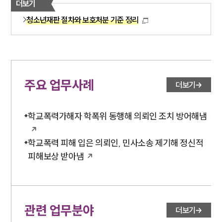
더보기
공지사항
법률 블로그
청소년재판 절차와 보호처분 기준 정리
법률서식
뉴스레터/브로슈어
세미나
대륜법률상담예약
주요 업무사례
더보기
대륜법률상담예약
학교폭력가해자 학폭위 동행해 의뢰인 조치 방어해냄
학교폭력 피해 입은 의뢰인, 민사소송 제기해 정신적
피해보상 받아냄
관련 업무분야
더보기