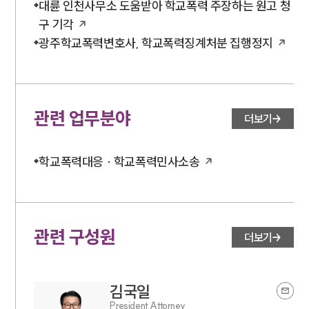
대륜 인천사무소 도움받아 학교폭력 주장하는 원고 청
소식/자료
구 기각
광주학교폭력변호사, 학교폭력징계처분 집행정지
언론보도
공지사항
법률 블로그
법률서식
뉴스레터/브로슈어
세미나
관련 업무분야
더보기
대륜법률상담예약
학교폭력대응 · 학교폭력민사소송
대륜법률상담예약
관련 구성원
더보기
김국일
President Attorney