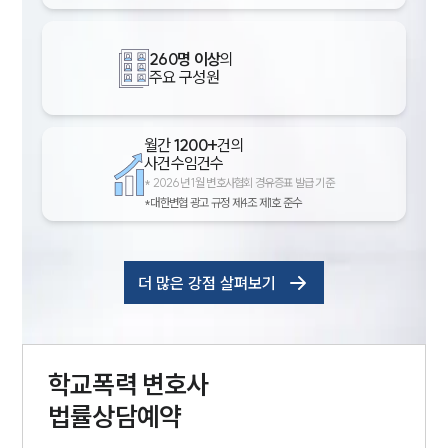
260명 이상
의
주요 구성원
월간
1200+
건의
사건수임건수
*
2026년 1월 변호사협회 경유증표 발급 기준
*대한변협 광고 규정 제4조 제1호 준수
더 많은 강점 살펴보기
학교폭력
변호사
법률상담예약