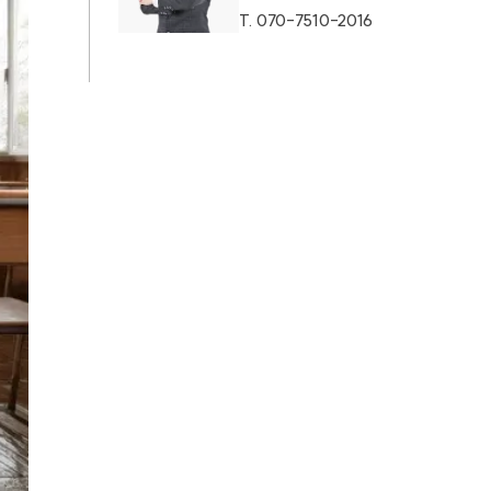
T.
070-7510-2016
AI대륜
업무사례
주요 업무사례
사례분석/최신동향
법률정보
법률지식인
고객후기
업무분야
학교폭력대응팀 업무