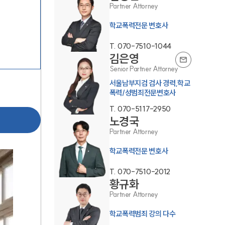
Partner Attorney
학교폭력전문 변호사
T.
070-7510-1044
김은영
Senior Partner Attorney
서울남부지검 검사 경력,학교
폭력/성범죄전문변호사
팀소개
T.
070-5117-2950
노경국
팀소개
Partner Attorney
대륜의 강점
학교폭력전문 변호사
오시는 길
T.
070-7510-2012
글로벌 파트너 로펌
황규화
Partner Attorney
고객의 소리
학교폭력범죄 강의 다수
통합검색