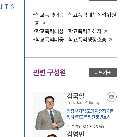
NTS
학교폭력대응 · 학교폭력대책심의위원
회
학교폭력대응 · 학교폭력가해자
학교폭력대응 · 학교폭력행정소송
관련 구성원
더보기
김국일
President Attorney
의정부지검 고양지청장 경력,
형사/학교폭력전문변호사
T.
070-5117-2950
김영민