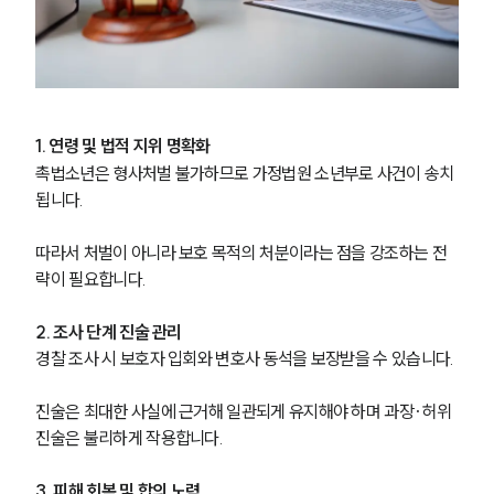
팀소개
1. 연령 및 법적 지위 명확화
팀소개
촉법소년은 형사처벌 불가하므로 가정법원 소년부로 사건이 송치
대륜의 강점
오시는 길
됩니다.
글로벌 파트너 로펌
고객의 소리
따라서 처벌이 아니라 보호 목적의 처분이라는 점을 강조하는 전
통합검색
략이 필요합니다.
AI대륜
2. 조사 단계 진술 관리
업무사례
경찰 조사 시 보호자 입회와 변호사 동석을 보장받을 수 있습니다.
주요 업무사례
진술은 최대한 사실에 근거해 일관되게 유지해야 하며 과장·허위 
사례분석/최신동향
진술은 불리하게 작용합니다.
법률정보
법률지식인
고객후기
3. 피해 회복 및 합의 노력