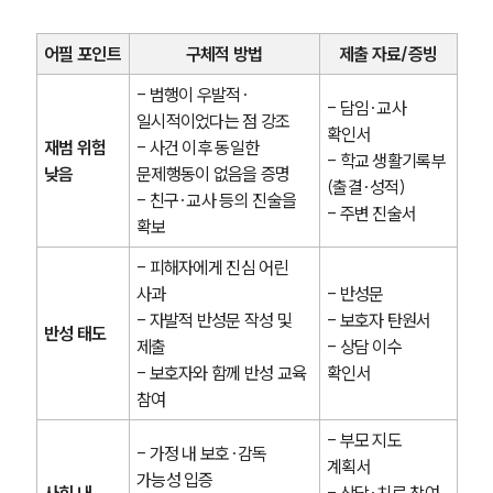
어필 포인트
구체적 방법
제출 자료/증빙
- 범행이 우발적·
- 담임·교사 
일시적이었다는 점 강조
확인서
재범 위험 
- 사건 이후 동일한 
- 학교 생활기록부
낮음
문제행동이 없음을 증명
(출결·성적)
- 친구·교사 등의 진술을 
- 주변 진술서
확보
- 피해자에게 진심 어린 
사과
- 반성문
- 자발적 반성문 작성 및 
- 보호자 탄원서
반성 태도
제출
- 상담 이수 
- 보호자와 함께 반성 교육 
확인서
참여
- 부모 지도 
- 가정 내 보호·감독 
계획서
가능성 입증
사회 내 
- 상담·치료 참여 