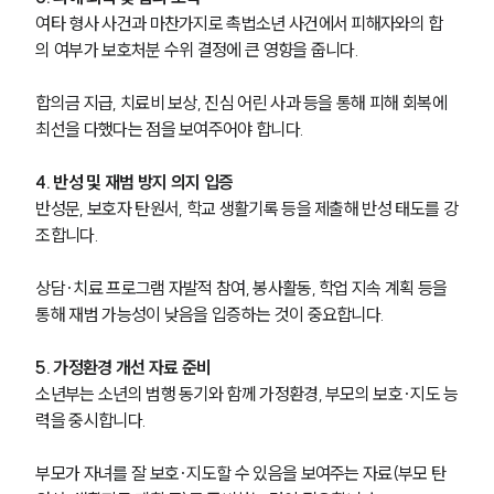
여타 형사 사건과 마찬가지로 촉법소년 사건에서 피해자와의 합
의 여부가 보호처분 수위 결정에 큰 영향을 줍니다.
업무분야
합의금 지급, 치료비 보상, 진심 어린 사과 등을 통해 피해 회복에 
학교폭력대응팀 업무
최선을 다했다는 점을 보여주어야 합니다.
전체
4. 반성 및 재범 방지 의지 입증
구성원 소개
반성문, 보호자 탄원서, 학교 생활기록 등을 제출해 반성 태도를 강
조합니다.
학교폭력전문변호사
상담·치료 프로그램 자발적 참여, 봉사활동, 학업 지속 계획 등을 
통해 재범 가능성이 낮음을 입증하는 것이 중요합니다.
소식/자료
5. 가정환경 개선 자료 준비
언론보도
공지사항
소년부는 소년의 범행 동기와 함께 가정환경, 부모의 보호·지도 능
법률 블로그
력을 중시합니다.
법률서식
뉴스레터/브로슈어
부모가 자녀를 잘 보호·지도할 수 있음을 보여주는 자료(부모 탄
세미나