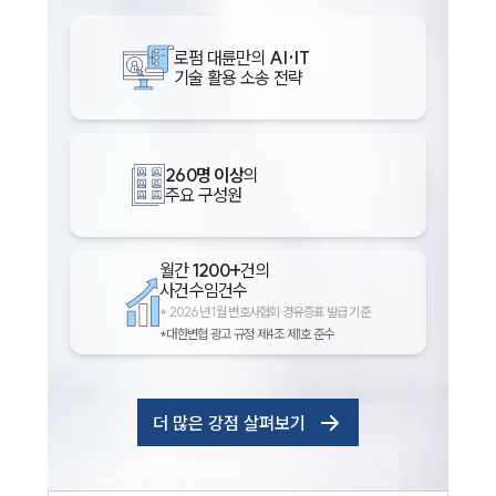
로펌 대륜만의
AI·IT
기술 활용 소송 전략
260명 이상
의
주요 구성원
월간
1200+
건의
사건수임건수
*
2026년 1월 변호사협회 경유증표 발급 기준
*대한변협 광고 규정 제4조 제1호 준수
더 많은 강점 살펴보기