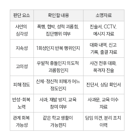
판단 요소
확인할 내용
소명자료
사안의 
폭행, 협박, 성적 괴롭힘, 
진술서, CCTV, 
심각성
집단행위 여부
메시지 자료
대화 내역, 신고 
지속성
1회성인지 반복 행위인지
기록, 출결 자료
우발적 충돌인지 의도적 
사건 전후 대화, 
고의성
괴롭힘인지
목격자 진술
신체·정신적 피해가 어느 
피해 정도
진단서, 상담 확인서
정도인지
반성·회복 
사과, 재발 방지, 교육 
사과문, 교육 이수 
노력
참여 여부
자료
관계 회복 
같은 학교 생활이 
담임 의견, 분리 조치 
가능성
가능한지
이력