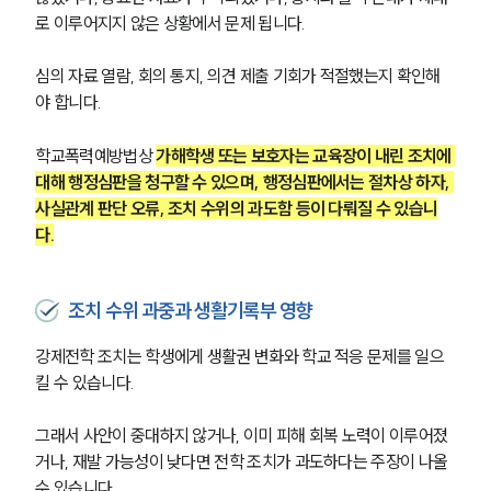
글로벌 파트너 로펌
로 이루어지지 않은 상황에서 문제 됩니다. 
고객의 소리
통합검색
심의 자료 열람, 회의 통지, 의견 제출 기회가 적절했는지 확인해
AI대륜
야 합니다.
업무사례
학교폭력예방법상 
가해학생 또는 보호자는 교육장이 내린 조치에 
대해 행정심판을 청구할 수 있으며, 행정심판에서는 절차상 하자, 
주요 업무사례
사실관계 판단 오류, 조치 수위의 과도함 등이 다뤄질 수 있습니
사례분석/최신동향
법률정보
다.
법률지식인
고객후기
조치 수위 과중과 생활기록부 영향
업무분야
강제전학 조치는 학생에게 생활권 변화와 학교 적응 문제를 일으
킬 수 있습니다. 
학교폭력대응팀 업무
전체
그래서 사안이 중대하지 않거나, 이미 피해 회복 노력이 이루어졌
거나, 재발 가능성이 낮다면 전학 조치가 과도하다는 주장이 나올 
구성원 소개
수 있습니다.