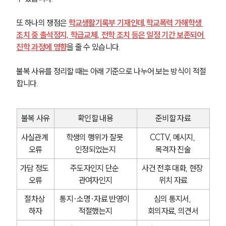
학교폭력전문변호사
또 하나의 쟁점은 
학교생활기록부 기재인데,학교폭력 가해학생 
조치 중 출석정지, 학급교체, 전학 조치 등은 일정 기간 보존되어 
진학 과정에 영향
을 줄 수 있습니다. 
소식/자료
불복 사유를 정리할 때는 아래 기준으로 나누어 보는 방식이 적절
언론보도
합니다.
공지사항
법률 블로그
법률서식
뉴스레터/브로슈어
불복 사유
확인할 내용
준비할 자료
세미나
사실관계 
학생의 행위가 잘못 
CCTV, 메시지, 
오류
인정되었는지
목격자 진술
대륜법률상담예약
가담 정도 
주도자인지 단순 
사건 전후 대화, 현장 
대륜법률상담예약
오류
관여자인지
위치 자료
절차상 
통지·소명·자료 반영이 
심의 통지서, 
하자
적절했는지
회의자료, 의견서