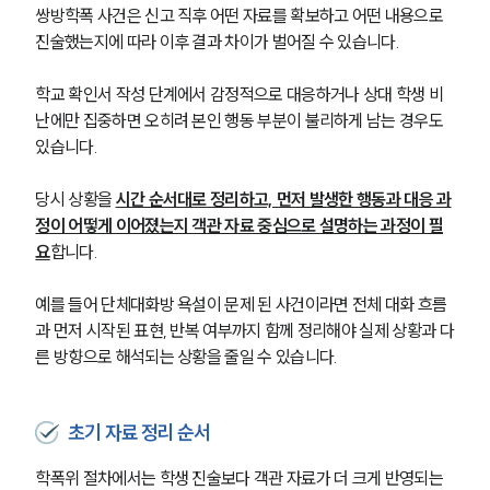
쌍방학폭 사건은 신고 직후 어떤 자료를 확보하고 어떤 내용으로 
진술했는지에 따라 이후 결과 차이가 벌어질 수 있습니다.
학교폭력전문변호사
학교 확인서 작성 단계에서 감정적으로 대응하거나 상대 학생 비
소식/자료
난에만 집중하면 오히려 본인 행동 부분이 불리하게 남는 경우도 
있습니다.
언론보도
공지사항
당시 상황을 
시간 순서대로 정리하고, 먼저 발생한 행동과 대응 과
법률 블로그
정이 어떻게 이어졌는지 객관 자료 중심으로 설명하는 과정이 필
법률서식
뉴스레터/브로슈어
요
합니다.
세미나
예를 들어 단체대화방 욕설이 문제 된 사건이라면 전체 대화 흐름
과 먼저 시작된 표현, 반복 여부까지 함께 정리해야 실제 상황과 다
대륜법률상담예약
른 방향으로 해석되는 상황을 줄일 수 있습니다.
대륜법률상담예약
초기 자료 정리 순서
학폭위 절차에서는 학생 진술보다 객관 자료가 더 크게 반영되는 