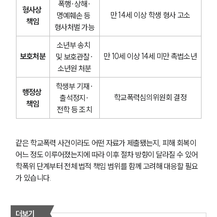
폭행·상해·
형사상 
만 14세 이상 학생 형사 고소
명예훼손 등 
책임
형사처벌 가능
소년부 송치 
보호처분
만 10세 이상 14세 미만 촉법소년
및 보호관찰·
소년원 처분
학생부 기재·
행정상 
학교폭력심의위원회 결정
출석정지·
책임
전학 등 조치
같은 학교폭력 사건이라도 어떤 자료가 제출됐는지, 피해 회복이 
어느 정도 이루어졌는지에 따라 이후 절차 방향이 달라질 수 있어 
학폭위 단계부터 전체 법적 책임 범위를 함께 고려해 대응할 필요
팀소개
가 있습니다.
팀소개
대륜의 강점
오시는 길
더보기