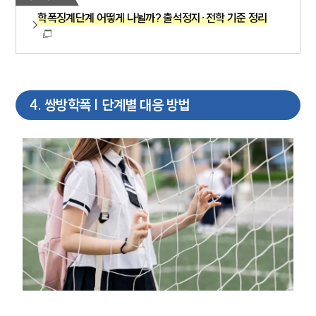
글로벌 파트너 로펌
학폭징계단계 어떻게 나뉠까? 출석정지·전학 기준 정리
고객의 소리
통합검색
AI대륜
업무사례
4
.
쌍방학폭 | 단계별 대응 방법
주요 업무사례
사례분석/최신동향
법률정보
법률지식인
고객후기
업무분야
학교폭력대응팀 업무
전체
구성원 소개