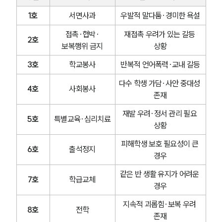
1호
서면사과
우발적 말다툼·경미한 욕설
접촉·협박·
재접촉 우려가 있는 갈등 
2호
보복행위 금지
상황
3호
학교봉사
반복적 언어폭력·교내 갈등
다수 학생 가담·사안 중대성 
4호
사회봉사
존재
재발 우려·정서 관리 필요 
5호
특별교육·심리치료
상황
피해학생 보호 필요성이 큰 
6호
출석정지
경우
같은 반 생활 유지가 어려운 
7호
학급교체
경우
지속적 괴롭힘·보복 우려 
8호
전학
존재