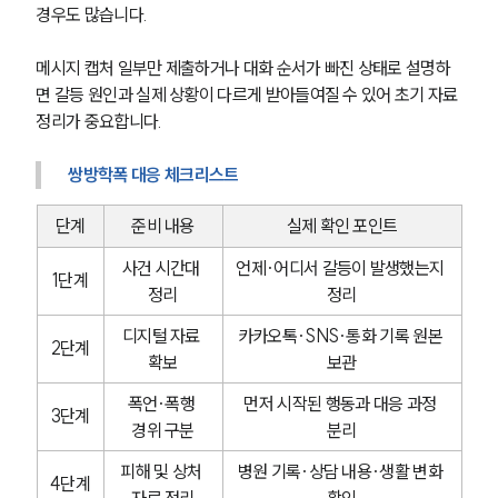
경우도 많습니다.
메시지 캡처 일부만 제출하거나 대화 순서가 빠진 상태로 설명하
면 갈등 원인과 실제 상황이 다르게 받아들여질 수 있어 초기 자료 
정리가 중요합니다.
쌍방학폭 대응 체크리스트
단계
준비 내용
실제 확인 포인트
사건 시간대 
언제·어디서 갈등이 발생했는지 
1단계
정리
정리
디지털 자료 
카카오톡·SNS·통화 기록 원본 
2단계
확보
보관
폭언·폭행 
먼저 시작된 행동과 대응 과정 
3단계
경위 구분
분리
피해 및 상처 
병원 기록·상담 내용·생활 변화 
4단계