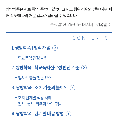
쌍방학폭은 서로 폭언·폭행이 있었다고 해도 행위 경위와 반복 여부, 피
해 정도에 따라 처분 결과가 달라질 수 있습니다.
수정일
:
2026-05-13
|
저자 :
김국일
CONTENTS
1
.
쌍방학폭 | 법적 개념
-
학교폭력 인정 범위
2
.
쌍방학폭 | 학교폭력심각성 판단 기준
-
일시적 충돌 판단 요소
3
.
쌍방학폭 | 조치 기준과 불이익
-
조치 단계별 적용 사례
-
민사·형사·학폭위 책임 구분
4
.
쌍방학폭 | 단계별 대응 방법