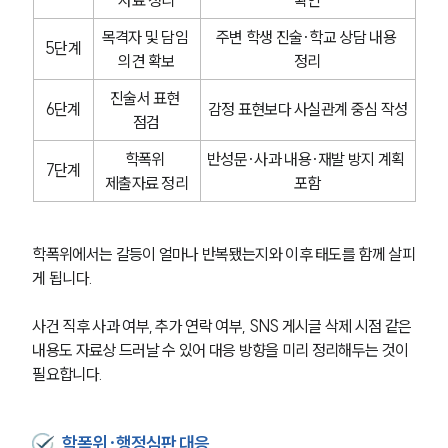
자료 정리
확인
목격자 및 담임 
주변 학생 진술·학교 상담 내용 
5단계
의견 확보
정리
진술서 표현 
6단계
감정 표현보다 사실관계 중심 작성
점검
학폭위 
반성문·사과 내용·재발 방지 계획 
7단계
제출자료 정리
포함
학폭위에서는 갈등이 얼마나 반복됐는지와 이후 태도를 함께 살피
게 됩니다.
사건 직후 사과 여부, 추가 연락 여부, SNS 게시글 삭제 시점 같은 
내용도 자료상 드러날 수 있어 대응 방향을 미리 정리해두는 것이 
필요합니다.
학폭위·행정심판 대응