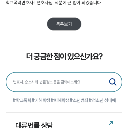
학교폭력변호사 | 변호사님, 덕분에 큰 힘이 되었습니다.
구성원 소개
목록보기
학교폭력전문변호사
소식/자료
더 궁금한 점이 있으신가요?
언론보도
공지사항
법률 블로그
법률서식
뉴스레터/브로슈어
세미나
#학교폭력
#가해학생
#피해학생
#소년범죄
#청소년 성매매
대륜법률상담예약
대륜법률상담예약
대륜법률 상담