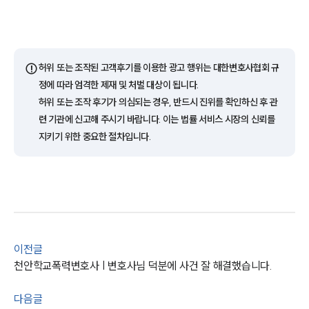
팀소개
대륜의 강점
오시는 길
글로벌 파트너 로펌
고객의 소리
⚠️
허위 또는 조작된 고객후기를 이용한 광고 행위는 대한변호사협회 규
통합검색
정에 따라 엄격한 제재 및 처벌 대상이 됩니다.
AI대륜
허위 또는 조작 후기가 의심되는 경우, 반드시 진위를 확인하신 후 관
련 기관에 신고해 주시기 바랍니다. 이는 법률 서비스 시장의 신뢰를
업무사례
지키기 위한 중요한 절차입니다.
주요 업무사례
사례분석/최신동향
법률정보
법률지식인
고객후기
이전글
업무분야
천안학교폭력변호사 | 변호사님 덕분에 사건 잘 해결했습니다.
학교폭력대응팀 업무
다음글
전체