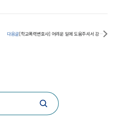
업무사례
주요 업무사례
사례분석/최신동향
다음글
[학교폭력변호사] 어려운 일에 도움주셔서 감사합니다
법률정보
법률지식인
고객후기
업무분야
학교폭력대응팀 업무
전체