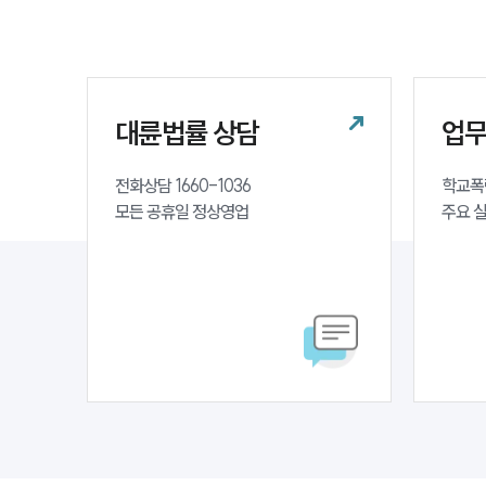
대륜법률 상담
업
전화상담 1660-1036 

학교폭
모든 공휴일 정상영업
주요 