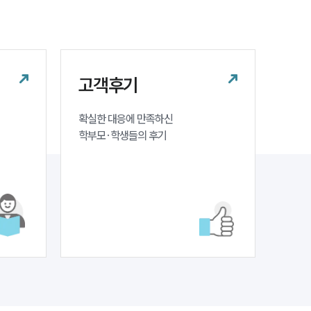
구성원 소개
학교폭력전문변호사
고객후기
소식/자료
확실한 대응에 만족하신 

언론보도
학부모·학생들의 후기
공지사항
법률 블로그
법률서식
뉴스레터/브로슈어
세미나