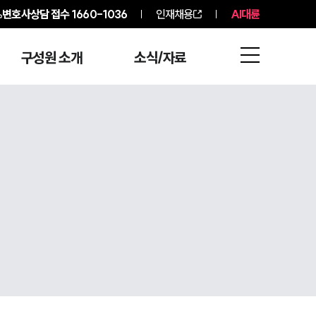
변호사상담 접수
1660-1036
인재채용
AI대륜
구성원 소개
소식/자료