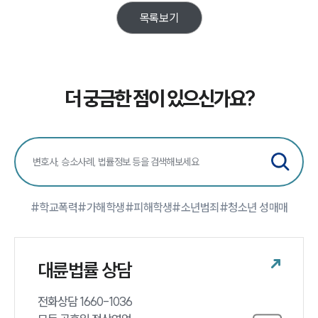
대륜의 강점
오시는 길
목록보기
글로벌 파트너 로펌
고객의 소리
통합검색
AI대륜
더 궁금한 점이 있으신가요?
업무사례
주요 업무사례
사례분석/최신동향
법률정보
법률지식인
고객후기
#학교폭력
#가해학생
#피해학생
#소년범죄
#청소년 성매매
업무분야
대륜법률 상담
학교폭력대응팀 업무
전체
전화상담 1660-1036 
