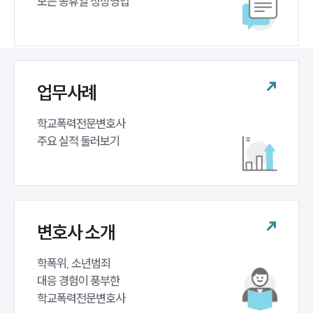
모든 공휴일 정상영업
구성원 소개
학교폭력전문변호사
업무사례
소식/자료
학교폭력전문변호사 

언론보도
주요 실적 둘러보기
공지사항
법률 블로그
법률서식
뉴스레터/브로슈어
세미나
변호사 소개
대륜법률상담예약
학폭위, 소년범죄 

대륜법률상담예약
대응 경험이 풍부한 

학교폭력전문변호사