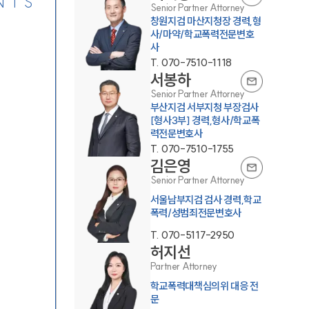
NTS
Senior Partner Attorney
창원지검 마산지청장 경력,형
사/마약/학교폭력전문변호
사
T.
070-7510-1118
서봉하
Senior Partner Attorney
부산지검 서부지청 부장검사
[형사3부] 경력,형사/학교폭
력전문변호사
T.
070-7510-1755
김은영
Senior Partner Attorney
서울남부지검 검사 경력,학교
폭력/성범죄전문변호사
T.
070-5117-2950
허지선
Partner Attorney
학교폭력대책심의위 대응 전
문