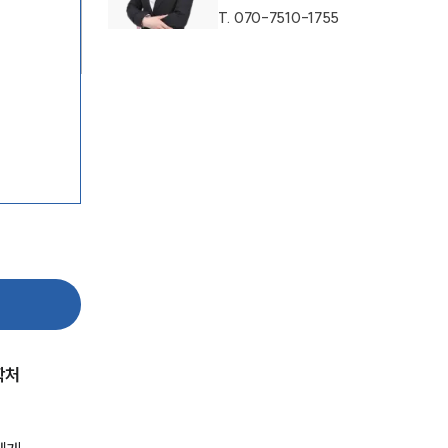
T.
070-7510-1755
팀소개
팀소개
대륜의 강점
오시는 길
글로벌 파트너 로펌
학처
고객의 소리
통합검색