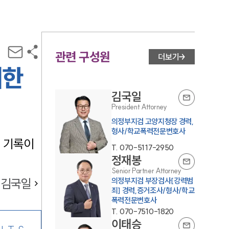
관련 구성원
더보기
위한
김국일
President Attorney
의정부지검 고양지청장 경력,
형사/학교폭력전문변호사
에 기록이
T.
070-5117-2950
정재봉
Senior Partner Attorney
김국일
의정부지검 부장검사[강력범
죄] 경력,증거조사/형사/학교
폭력전문변호사
T.
070-7510-1820
이태승