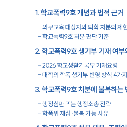
1
.
학교폭력9호 개념과 법적 근거
-
의무교육 대상자와 퇴학 처분의 제
-
학교폭력9호 처분 판단 기준
2
.
학교폭력9호 생기부 기재 여부
-
2026 학교생활기록부 기재요령
-
대학의 학폭 생기부 반영 방식 4가
3
.
학교폭력9호 처분에 불복하는 
-
행정심판 또는 행정소송 전략
-
학폭위 재심·불복 가능 사유