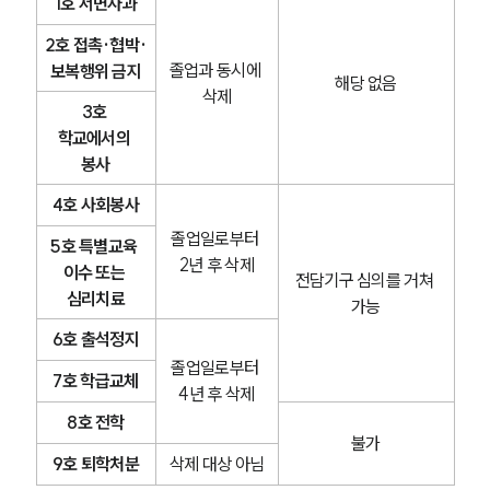
1호 서면사과
2호 접촉·협박·
졸업과 동시에 
보복행위 금지
해당 없음
삭제
3호 
학교에서의 
봉사
4호 사회봉사
졸업일로부터 
5호 특별교육 
2년 후 삭제
이수 또는 
전담기구 심의를 거쳐 
심리치료
가능
6호 출석정지
졸업일로부터 
7호 학급교체
4년 후 삭제
8호 전학
불가
9호 퇴학처분
삭제 대상 아님