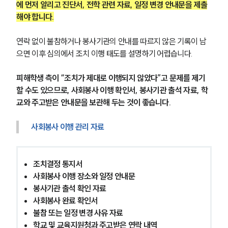
글로벌 파트너 로펌
에 먼저 알리고 진단서, 전학 관련 자료, 일정 변경 안내문을 제출
고객의 소리
해야 합니다.
통합검색
AI대륜
연락 없이 불참하거나 봉사기관의 안내를 따르지 않은 기록이 남
으면 이후 심의에서 조치 이행 태도를 설명하기 어렵습니다.
업무사례
피해학생 측이 “조치가 제대로 이행되지 않았다”고 문제를 제기
주요 업무사례
할 수도 있으므로, 사회봉사 이행 확인서, 봉사기관 출석 자료, 학
사례분석/최신동향
교와 주고받은 안내문을 보관해 두는 것이 좋습니다.
법률정보
법률지식인
사회봉사 이행 관리 자료
고객후기
업무분야
조치결정 통지서
사회봉사 이행 장소와 일정 안내문
학교폭력대응팀 업무
봉사기관 출석 확인 자료
전체
사회봉사 완료 확인서
불참 또는 일정 변경 사유 자료
구성원 소개
학교 및 교육지원청과 주고받은 연락 내역