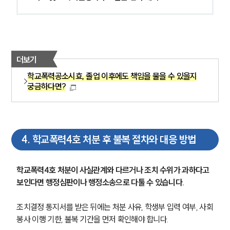
학교폭력전문변호사
소식/자료
더보기
언론보도
학교폭력공소시효, 졸업 이후에도 책임을 물을 수 있을지
공지사항
궁금하다면?
법률 블로그
법률서식
뉴스레터/브로슈어
세미나
4
.
학교폭력4호 처분 후 불복 절차와 대응 방법
대륜법률상담예약
학교폭력4호 처분이 사실관계와 다르거나 조치 수위가 과하다고 
보인다면 행정심판이나 행정소송으로 다툴 수 있습니다.
대륜법률상담예약
조치결정 통지서를 받은 뒤에는 처분 사유, 학생부 입력 여부, 사회
봉사 이행 기한, 불복 기간을 먼저 확인해야 합니다.