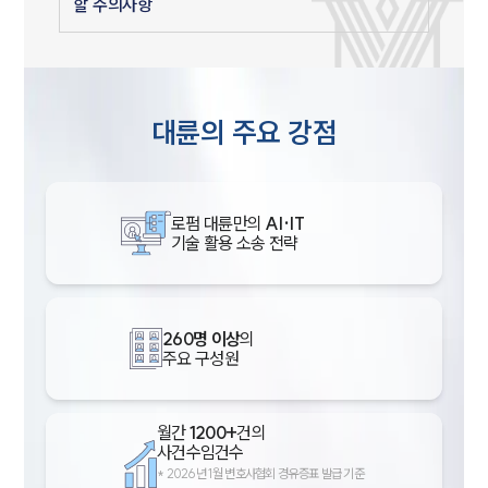
할 주의사항
대륜의 주요 강점
로펌 대륜만의
AI·IT
기술 활용 소송 전략
260명 이상
의
주요 구성원
월간
1200+
건의
사건수임건수
*
2026년 1월 변호사협회 경유증표 발급 기준