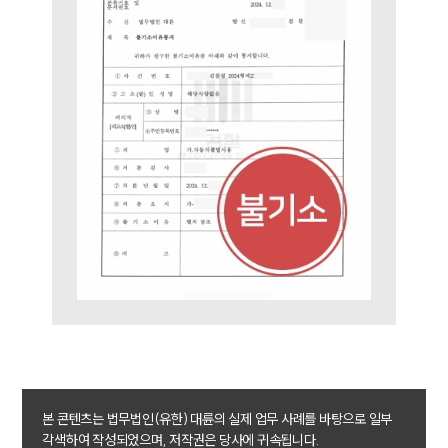
대륜의 강점
오시는 길
글로벌 파트너 로펌
고객의 소리
통합검색
AI대륜
업무사례
주요 업무사례
사례분석/최신동향
법률정보
법률지식인
고객후기
업무분야
학교폭력대응팀 업무
본 콘텐츠는 법무법인(유한) 대륜의 실제 업무 사례를 바탕으로 일부
전체
각색하여 작성되었으며, 저작권은 당사에 귀속됩니다.