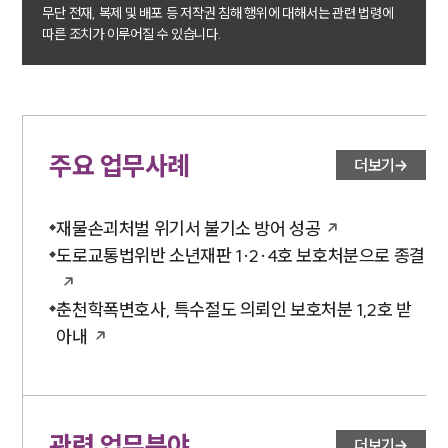
무단 전재, 복제 및 배포 등 저작권 침해 행위에 대해서는 관련 법령에
따른 조치가 이루어질 수 있습니다.
구성원 소개
학교폭력전문변호사
소식/자료
주요 업무사례
더보기
언론보도
공지사항
재물손괴처벌 위기서 불기소 방어 성공
법률 블로그
법률서식
도로교통법위반 소년재판 1·2·4호 보호처분으로 종결
뉴스레터/브로슈어
세미나
춘천학폭변호사, 특수절도 의뢰인 보호처분 1,2호 받
아내
대륜법률상담예약
대륜법률상담예약
관련 업무분야
더보기