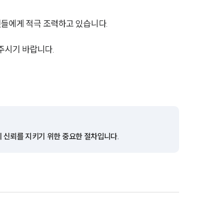
전체
들에게 적극 조력하고 있습니다.
구성원 소개
주시기 바랍니다.
학교폭력전문변호사
소식/자료
언론보도
의 신뢰를 지키기 위한 중요한 절차입니다.
공지사항
법률 블로그
법률서식
뉴스레터/브로슈어