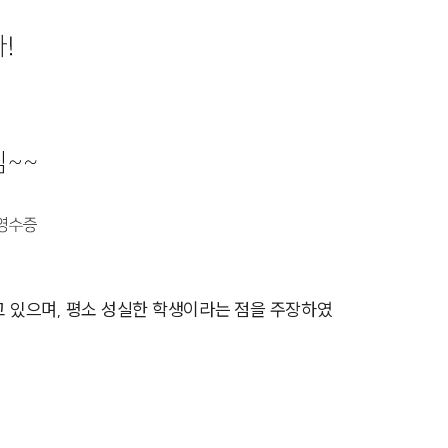
AI대륜
업무사례
주요 업무사례
사례분석/최신동향
법률정보
법률지식인
고객후기
 있으며, 평소 성실한 학생이라는 점을 주장하였
업무분야
학교폭력대응팀 업무