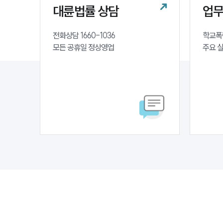
대륜법률 상담
업
전화상담 1660-1036 

학교폭
모든 공휴일 정상영업
주요 