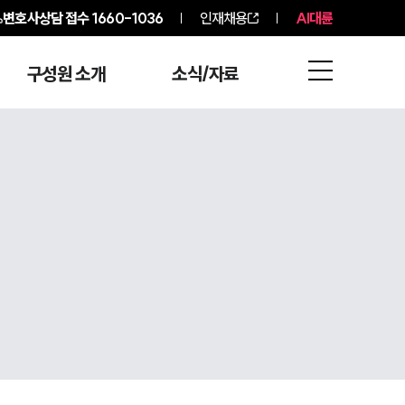
변호사상담 접수
1660-1036
인재채용
AI대륜
구성원 소개
소식/자료