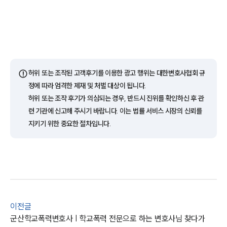
팀소개
대륜의 강점
오시는 길
글로벌 파트너 로펌
고객의 소리
통합검색
⚠️
허위 또는 조작된 고객후기를 이용한 광고 행위는 대한변호사협회 규
AI대륜
정에 따라 엄격한 제재 및 처벌 대상이 됩니다.
허위 또는 조작 후기가 의심되는 경우, 반드시 진위를 확인하신 후 관
업무사례
련 기관에 신고해 주시기 바랍니다. 이는 법률 서비스 시장의 신뢰를
지키기 위한 중요한 절차입니다.
주요 업무사례
사례분석/최신동향
법률정보
법률지식인
고객후기
업무분야
이전글
군산학교폭력변호사 | 학교폭력 전문으로 하는 변호사님 찾다가