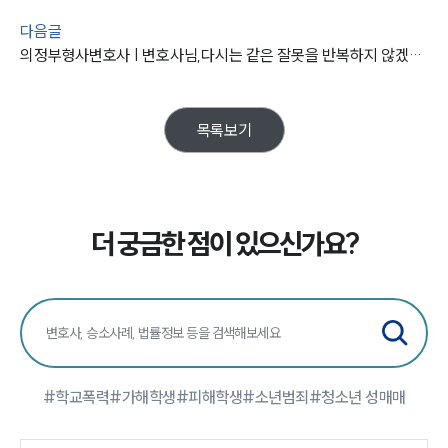
학교폭력대응팀 업무
전체
다음글
의정부형사변호사 | 변호사님,다시는 같은 잘못을 반복하지 않겠습니다.
구성원 소개
학교폭력전문변호사
목록보기
소식/자료
언론보도
더 궁금한 점이 있으신가요?
공지사항
법률 블로그
법률서식
뉴스레터/브로슈어
세미나
#학교폭력
#가해학생
#피해학생
#소년범죄
#청소년 성매매
대륜법률상담예약
대륜법률상담예약