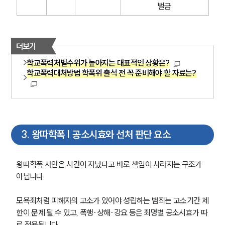
벌금
더보기
학교폭력처벌수위가 높아지는 대표적인 상황은?
학교폭력대처방법 학폭위 출석 전 꼭 준비해야 할 자료는?
3
.
왕따학폭 | 공소시효와 선처 판단 요소
왕따학폭 사안은 시간이 지났다고 바로 책임이 사라지는 구조가 
아닙니다.
팀소개
팀소개
모욕죄처럼 피해자의 고소가 있어야 성립하는 범죄는 고소기간 제
대륜의 강점
한이 문제 될 수 있고, 폭행·상해·강요 등은 죄명별 공소시효가 따
오시는 길
로 적용됩니다.