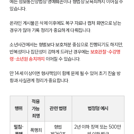
에는 정보통신망법상 명예훼손이나 형법상 모욕죄까지 이어질 수 
있습니다.
온라인 게시물은 삭제 이후에도 복구 자료나 캡처 화면으로 남는 
경우가 많아 기록 정리가 중요하게 다뤄집니다.
소년사건에서는 형벌보다 보호처분 중심으로 진행되기도 하지만, 
반복성이나 집단성이 강하게 드러난 경우에는 
보호관찰·수강명
령·소년원 송치까지
 이어질 수 있습니다.
만 14세 이상이면 형사책임이 함께 문제 될 수 있어 초기 진술 방
향과 사실관계 정리가 중요합니다.
적용 
행위
관련 법령
법정형 예시
가능 
죄명
밀침·
형법 
2년 이하 징역 또는 500만 
폭행죄
폭행
제260조
원 이하 벌금