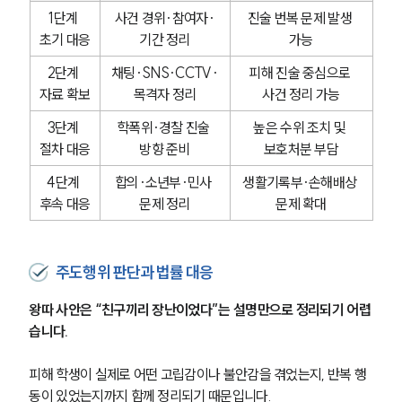
1단계 
사건 경위·참여자·
진술 번복 문제 발생 
초기 대응
기간 정리
가능
2단계 
채팅·SNS·CCTV·
피해 진술 중심으로 
자료 확보
목격자 정리
사건 정리 가능
3단계 
학폭위·경찰 진술 
높은 수위 조치 및 
절차 대응
방향 준비
보호처분 부담
4단계 
합의·소년부·민사 
생활기록부·손해배상 
후속 대응
문제 정리
문제 확대
주도행위 판단과 법률 대응
왕따 사안은 “친구끼리 장난이었다”는 설명만으로 정리되기 어렵
습니다.
피해 학생이 실제로 어떤 고립감이나 불안감을 겪었는지, 반복 행
동이 있었는지까지 함께 정리되기 때문입니다.