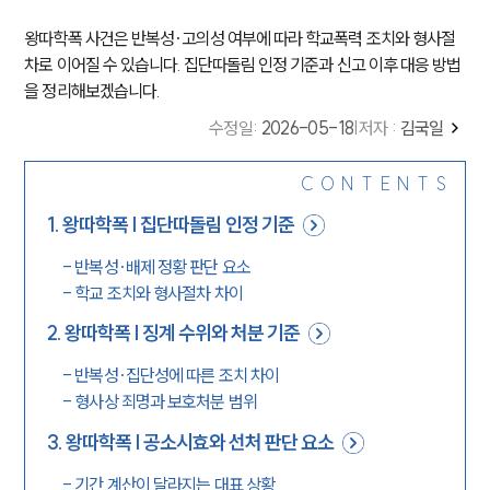
왕따학폭 사건은 반복성·고의성 여부에 따라 학교폭력 조치와 형사절
차로 이어질 수 있습니다. 집단따돌림 인정 기준과 신고 이후 대응 방법
을 정리해보겠습니다.
수정일
:
2026-05-18
|
저자 :
김국일
CONTENTS
1
.
왕따학폭 | 집단따돌림 인정 기준
-
반복성·배제 정황 판단 요소
-
학교 조치와 형사절차 차이
2
.
왕따학폭 | 징계 수위와 처분 기준
-
반복성·집단성에 따른 조치 차이
-
형사상 죄명과 보호처분 범위
3
.
왕따학폭 | 공소시효와 선처 판단 요소
-
기간 계산이 달라지는 대표 상황