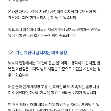
글로벌 파트너 로펌
고객의 소리
온라인 채팅방, SNS, 저장된 사진처럼 디지털 자료가 남아 있는 
통합검색
AI대륜
경우에는 과거 행위도 다시 문제 될 수 있습니다.
학교 조사 과정에서 확보된 자료가 형사 절차로 넘어가는 경우도 
업무사례
있어 기록 관리와 초기 대응 방향이 중요합니다.
주요 업무사례
사례분석/최신동향
법률정보
기간 계산이 달라지는 대표 상황
법률지식인
고객후기
보호자 입장에서는 “예전에 끝난 일”이라고 생각하기 쉽지만, 반
복된 괴롭힘은 마지막 행위 시점을 기준으로 기간을 계산하는 경
우가 있습니다.
업무분야
예를 들어 단체 채팅방 조롱, 반복적인 배제, 지속적인 별명 사용
학교폭력대응팀 업무
이 이어졌다면 하나의 계속된 행위로 정리될 여지가 있습니다.
전체
이 경우 오래된 대화 내용도 전체 행위 판단 자료로 포함될 수 있
구성원 소개
어 “시간이 지났으니 괜찮다”는 대응은 위험할 수 있습니다.