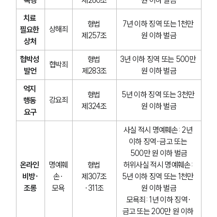
치료 
형법 
7년 이하 징역 또는 1천만 
상해죄
필요한 
제257조
원 이하 벌금
상처
협박성 
형법 
3년 이하 징역 또는 500만 
협박죄
발언
제283조
원 이하 벌금
억지 
형법 
5년 이하 징역 또는 3천만 
강요죄
행동 
제324조
원 이하 벌금
요구
사실 적시 명예훼손: 2년 
이하 징역·금고 또는 
500만 원 이하 벌금
온라인 
명예훼
형법 
허위사실 적시 명예훼손: 
비방·
손·
제307조
5년 이하 징역 또는 1천만 
조롱
모욕
·311조
원 이하 벌금
모욕죄: 1년 이하 징역·
금고 또는 200만 원 이하 