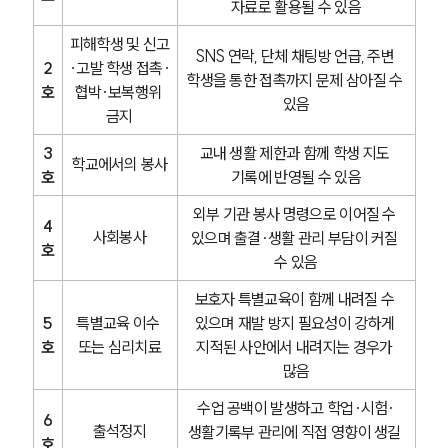
자료로 활용될 수 있음
피해학생 및 신고
SNS 연락, 단체 채팅방 언급, 주변 
2
·고발 학생 접촉·
학생을 통한 접촉까지 문제 삼아질 수 
호
협박·보복행위 
있음
금지
3
교내 생활 제한과 함께 학생 지도 
학교에서의 봉사
호
기록에 반영될 수 있음
외부 기관 봉사 명령으로 이어질 수 
4
사회봉사
있으며 출결·생활 관리 부담이 커질 
호
수 있음
보호자 특별교육이 함께 내려질 수 
5
특별교육 이수 
있으며 재발 방지 필요성이 강하게 
호
또는 심리치료
지적된 사안에서 내려지는 경우가 
많음
수업 공백이 발생하고 학업·시험·
6
출석정지
생활기록부 관리에 직접 영향이 생길 
호