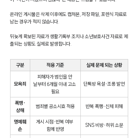
학교폭력전문변호사
온라인 게시물은 삭제 이후에도 캡처본, 저장 파일, 포렌식 자료로 
남는 경우가 적지 않습니다.
소식/자료
뒤늦게 확보된 자료가 생활기록부 조치나 소년보호사건 자료로 제
출되는 상황도 실제로 발생합니다.
언론보도
공지사항
법률 블로그
법률서식
구분
적용 기준
실제 문제 되는 상황
뉴스레터/브로슈어
세미나
피해자가 범인을 안 
모욕죄
단톡방 욕설·조롱 발언
날부터 6개월 이내 고소 
필요
대륜법률상담예약
폭행·
범죄별 공소시효 적용
반복 폭행·신체 피해
대륜법률상담예약
상해
명예훼
게시 시점·반복 여부 
SNS 비방·허위 소문
손
함께 반영