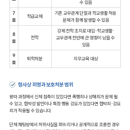
수 있음
7
기존 교우관계 단절과 학교생활 적응 
학급교체
호
문제가 함께 발생할 수 있음
강제 전학 조치로 대입·학교생활·
8
전학
교우관계 전반에 큰 영향이 남을 수 
호
있음
9
퇴학처분
의무교육 대상
호
형사상 죄명과 보호처분 범위
왕따 과정에서 신체 접촉이 있었다면 폭행죄나 상해죄가 문제 될 
수 있고, 협박성 발언이나 특정 행동 강요가 있었다면 협박죄·강요
죄가 적용될 수 있습니다.
단체 채팅방에서 허위사실을 퍼뜨리거나 공개적으로 조롱한 경우