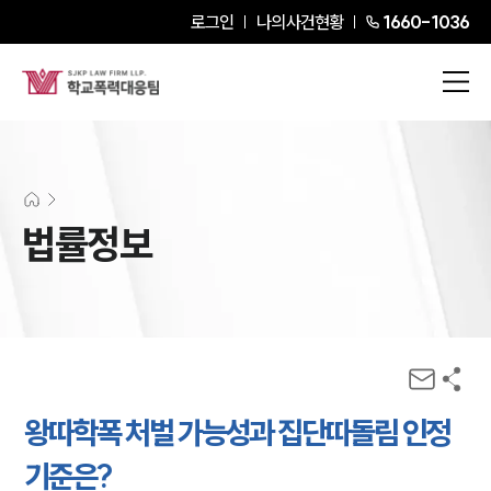
로그인
나의사건현황
1660-1036
법률정보
왕따학폭 처벌 가능성과 집단따돌림 인정
기준은?