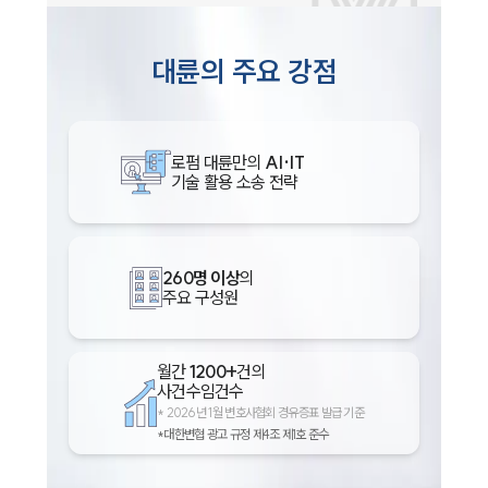
대륜의 주요 강점
로펌 대륜만의
AI·IT
기술 활용 소송 전략
260명 이상
의
주요 구성원
월간
1200+
건의
사건수임건수
*
2026년 1월 변호사협회 경유증표 발급 기준
*대한변협 광고 규정 제4조 제1호 준수