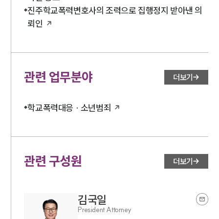
언론보도
진주학교폭력변호사의 조력으로 집행정지 받아낸 의
공지사항
뢰인
법률 블로그
법률서식
뉴스레터/브로슈어
세미나
관련 업무분야
더보기
대륜법률상담예약
학교폭력대응 · 소년범죄
대륜법률상담예약
관련 구성원
더보기
김국일
President Attorney