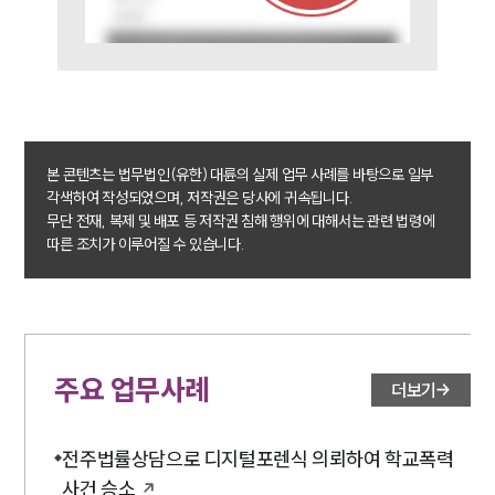
업무사례
주요 업무사례
사례분석/최신동향
법률정보
법률지식인
고객후기
본 콘텐츠는 법무법인(유한) 대륜의 실제 업무 사례를 바탕으로 일부
각색하여 작성되었으며, 저작권은 당사에 귀속됩니다.
업무분야
무단 전재, 복제 및 배포 등 저작권 침해 행위에 대해서는 관련 법령에
따른 조치가 이루어질 수 있습니다.
학교폭력대응팀 업무
전체
구성원 소개
주요 업무사례
더보기
학교폭력전문변호사
전주법률상담으로 디지털포렌식 의뢰하여 학교폭력
소식/자료
사건 승소