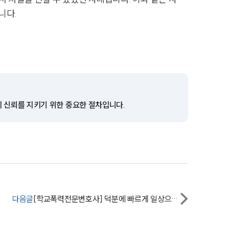
니다.
팀소개
팀소개
대륜의 강점
오시는 길
글로벌 파트너 로펌
의 신뢰를 지키기 위한 중요한 절차입니다.
고객의 소리
통합검색
AI대륜
업무사례
다음글
[학교폭력전문변호사] 덕분에 빠르게 일상으로 돌아가고 있습니다.
주요 업무사례