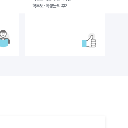
학부모·학생들의 후기
소식/자료
언론보도
공지사항
법률 블로그
법률서식
뉴스레터/브로슈어
세미나
대륜법률상담예약
대륜법률상담예약