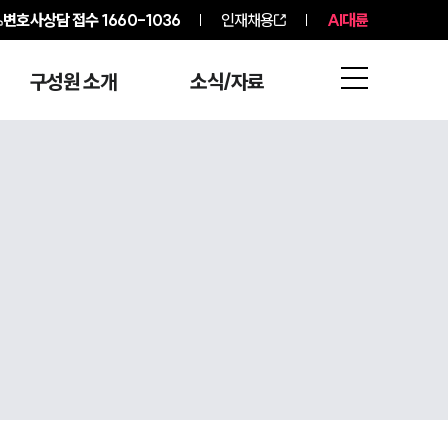
변호사상담 접수
1660-1036
인재채용
AI대륜
구성원 소개
소식/자료