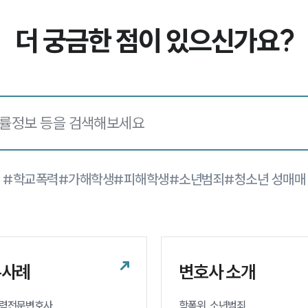
더 궁금한 점이 있으신가요?
#학교폭력
#가해학생
#피해학생
#소년범죄
#청소년 성매매
무사례
변호사 소개
력전문변호사 

학폭위, 소년범죄 
