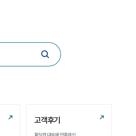
사례분석/최신동향
법률정보
법률지식인
고객후기
업무분야
학교폭력대응팀 업무
전체
구성원 소개
고객후기
학교폭력전문변호사
확실한 대응에 만족하신 
