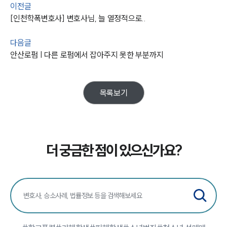
이전글
업무사례
[인천학폭변호사] 변호사님, 늘 열정적으로..
주요 업무사례
사례분석/최신동향
다음글
법률정보
안산로펌 | 다른 로펌에서 잡아주지 못한 부분까지
법률지식인
고객후기
목록보기
업무분야
학교폭력대응팀 업무
전체
더 궁금한 점이 있으신가요?
구성원 소개
학교폭력전문변호사
소식/자료