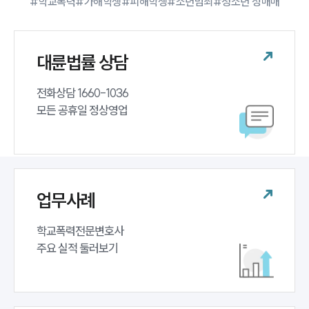
#학교폭력
#가해학생
#피해학생
#소년범죄
#청소년 성매매
언론보도
공지사항
법률 블로그
대륜법률 상담
법률서식
뉴스레터/브로슈어
전화상담 1660-1036 

세미나
모든 공휴일 정상영업
대륜법률상담예약
대륜법률상담예약
업무사례
학교폭력전문변호사 

주요 실적 둘러보기