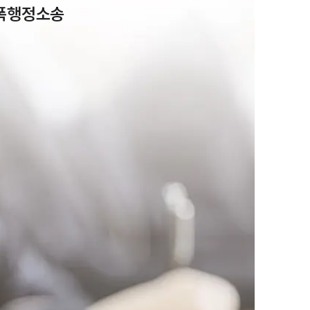
학폭행정소송
팀소개
팀소개
대륜의 강점
오시는 길
글로벌 파트너 로펌
고객의 소리
통합검색