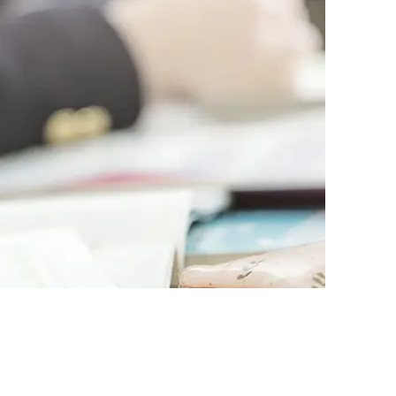
AI대륜
업무사례
주요 업무사례
사례분석/최신동향
법률정보
법률지식인
고객후기
업무분야
학교폭력대응팀 업무