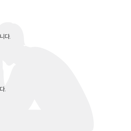
전체
구성원 소개
다.

학교폭력전문변호사
소식/자료
언론보도
공지사항
다.
법률 블로그
법률서식
뉴스레터/브로슈어