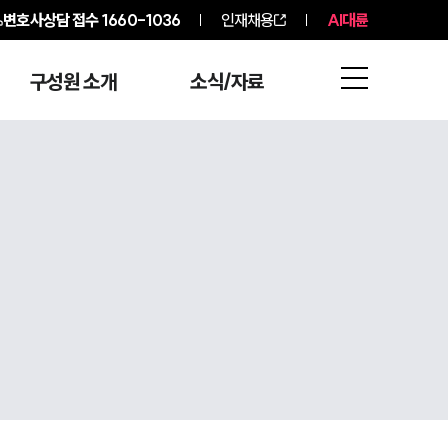
변호사상담 접수
1660-1036
인재채용
AI대륜
구성원 소개
소식/자료