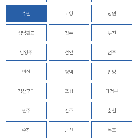
업무분야
수원
고양
창원
학교폭력대응팀 업무
성남판교
청주
부천
전체
남양주
천안
전주
구성원 소개
학교폭력전문변호사
안산
평택
안양
소식/자료
김천구미
포항
의정부
언론보도
공지사항
원주
진주
춘천
법률 블로그
법률서식
뉴스레터/브로슈어
순천
군산
목포
세미나