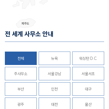
팀소개
제주도
팀소개
전 세계 사무소 안내
대륜의 강점
오시는 길
글로벌 파트너 로펌
고객의 소리
통합검색
전체
뉴욕
워싱턴 D.C.
AI대륜
주사무소
업무사례
서울강남
서울서초
주요 업무사례
부산
인천
대구
사례분석/최신동향
법률정보
법률지식인
고객후기
광주
대전
울산