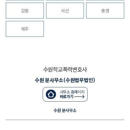
강릉
서산
통영
대륜법률상담예약
대륜법률상담예약
제주
수원학교폭력변호사
수원 분사무소(수원법무법인)
사무소 홈페이지
바로가기
수원 분사무소