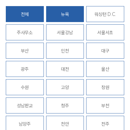
전체
뉴욕
워싱턴 D.C.
주사무소
서울강남
서울서초
팀소개
부산
인천
대구
팀소개
대륜의 강점
광주
대전
울산
오시는 길
글로벌 파트너 로펌
고객의 소리
통합검색
수원
고양
창원
AI대륜
성남판교
청주
부천
업무사례
주요 업무사례
남양주
천안
전주
사례분석/최신동향