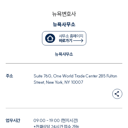
법률서식
뉴스레터/브로슈어
뉴욕변호사
세미나
뉴욕사무소
대륜법률상담예약
사무소 홈페이지
바로가기
대륜법률상담예약
뉴욕사무소
주소
Suite 76G, One World Trade Center 285 Fulton
Street, New York, NY 10007
업무시간
09:00 - 19:00 (현지시간)
*전화상담 24시간 접수 가능