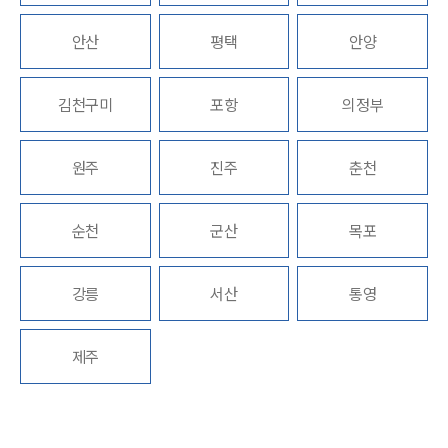
법률정보
법률지식인
안산
평택
안양
고객후기
김천구미
포항
의정부
업무분야
학교폭력대응팀 업무
원주
진주
춘천
전체
순천
군산
목포
구성원 소개
학교폭력전문변호사
강릉
서산
통영
소식/자료
제주
언론보도
공지사항
법률 블로그