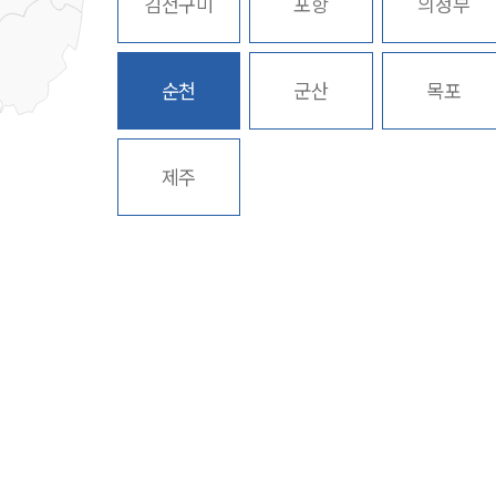
김천구미
포항
의정부
순천
군산
목포
제주