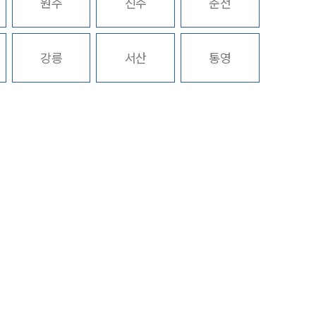
원주
진주
춘천
구성원 소개
강릉
서산
통영
학교폭력전문변호사
소식/자료
언론보도
공지사항
법률 블로그
법률서식
뉴스레터/브로슈어
세미나