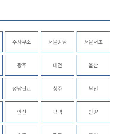
업무사례
주요 업무사례
주사무소
서울강남
서울서초
사례분석/최신동향
스토리
법률정보
광주
대전
울산
법률지식인
고객후기
성남판교
청주
부천
업무분야
안산
평택
안양
학교폭력대응팀 업무
전체