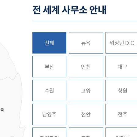
전 세계 사무소 안내
전체
뉴욕
워싱턴 D.C.
히
부산
인천
대구
수원
고양
창원
경북
남양주
천안
전주