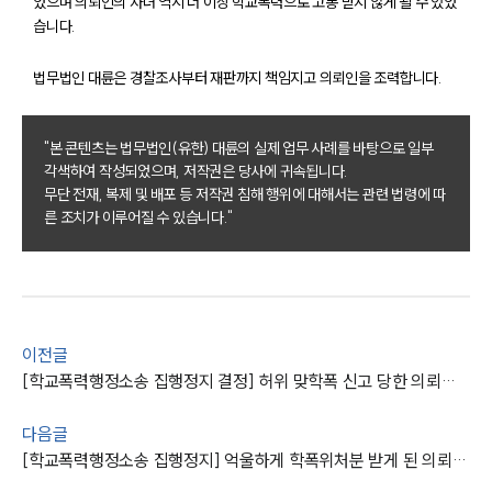
었으며 의뢰인의 자녀 역시 더 이상 학교폭력으로 고통 받지 않게 될 수 있었
습니다.
법무법인 대륜은 경찰조사부터 재판까지 책임지고 의뢰인을 조력합니다.
"본 콘텐츠는 법무법인(유한) 대륜의 실제 업무 사례를 바탕으로 일부
각색하여 작성되었으며, 저작권은 당사에 귀속됩니다.
팀소개
무단 전재, 복제 및 배포 등 저작권 침해 행위에 대해서는 관련 법령에 따
른 조치가 이루어질 수 있습니다."
팀소개
대륜의 강점
오시는 길
글로벌 파트너 로펌
고객의 소리
통합검색
이전글
AI대륜
[학교폭력행정소송 집행정지 결정] 허위 맞학폭 신고 당한 의뢰인 조력해 집행정지 받아내
다음글
업무사례
[학교폭력행정소송 집행정지] 억울하게 학폭위처분 받게 된 의뢰인 행정소송 진행, 집행정지 받아내
주요 업무사례