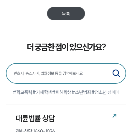
사례분석/최신동향
법률정보
목록
법률지식인
고객후기
업무분야
더 궁금한 점이 있으신가요?
학교폭력대응팀 업무
전체
구성원 소개
학교폭력전문변호사
#학교폭력
#가해학생
#피해학생
#소년범죄
#청소년 성매매
소식/자료
대륜법률 상담
언론보도
공지사항
전화상담 1660-1036 
