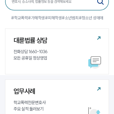
팀소개
#학교폭력
#가해학생
#피해학생
#소년범죄
#청소년 성매매
팀소개
대륜의 강점
오시는 길
대륜법률 상담
글로벌 파트너 로펌
고객의 소리
통합검색
전화상담 1660-1036 

AI대륜
모든 공휴일 정상영업
업무사례
주요 업무사례
사례분석/최신동향
업무사례
법률정보
법률지식인
고객후기
학교폭력전문변호사 

주요 실적 둘러보기