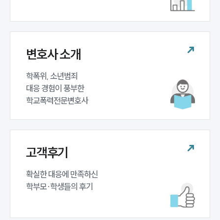
업무분야
학교폭력대응팀 업무
전체
변호사 소개
구성원 소개
학폭위, 소년범죄 

대응 경험이 풍부한 

학교폭력전문변호사
학교폭력전문변호사
소식/자료
언론보도
고객후기
공지사항
법률 블로그
확실한 대응에 만족하신 

법률서식
뉴스레터/브로슈어
학부모·학생들의 후기
세미나