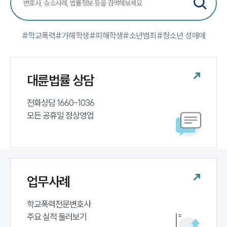
팀소개
#학교폭력
#가해학생
#피해학생
#소년범죄
#청소년 성매매
팀소개
대륜의 강점
오시는 길
대륜법률 상담
글로벌 파트너 로펌
고객의 소리
통합검색
전화상담 1660-1036 

AI대륜
모든 공휴일 정상영업
업무사례
주요 업무사례
사례분석/최신동향
업무사례
법률정보
법률지식인
고객후기
학교폭력전문변호사 

주요 실적 둘러보기