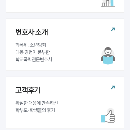
업무분야
학교폭력대응팀 업무
전체
변호사 소개
구성원 소개
학폭위, 소년범죄 

대응 경험이 풍부한 

학교폭력전문변호사
학교폭력전문변호사
소식/자료
언론보도
고객후기
공지사항
법률 블로그
확실한 대응에 만족하신 

법률서식
뉴스레터/브로슈어
학부모·학생들의 후기
세미나