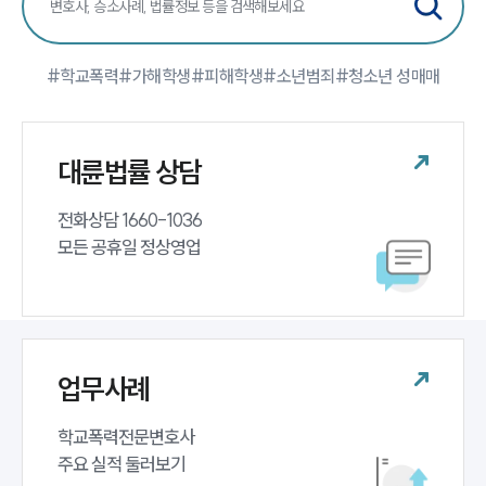
팀소개
#학교폭력
#가해학생
#피해학생
#소년범죄
#청소년 성매매
팀소개
대륜의 강점
오시는 길
대륜법률 상담
글로벌 파트너 로펌
고객의 소리
통합검색
전화상담 1660-1036 

AI대륜
모든 공휴일 정상영업
업무사례
주요 업무사례
사례분석/최신동향
업무사례
법률정보
법률지식인
고객후기
학교폭력전문변호사 

주요 실적 둘러보기