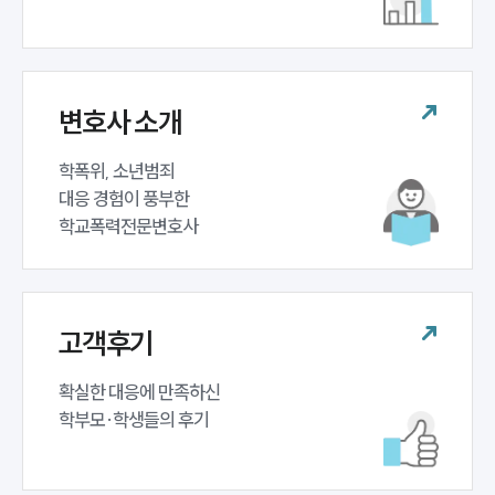
업무분야
학교폭력대응팀 업무
전체
변호사 소개
구성원 소개
학폭위, 소년범죄 

대응 경험이 풍부한 

학교폭력전문변호사
학교폭력전문변호사
소식/자료
언론보도
고객후기
공지사항
법률 블로그
확실한 대응에 만족하신 

법률서식
뉴스레터/브로슈어
학부모·학생들의 후기
세미나