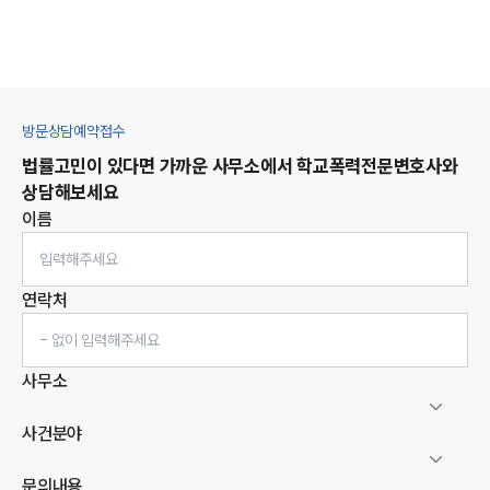
방문상담예약접수
법률고민이 있다면 가까운 사무소에서
학교폭력
전문변호사와
상담해보세요
이름
연락처
사무소
사건분야
문의내용