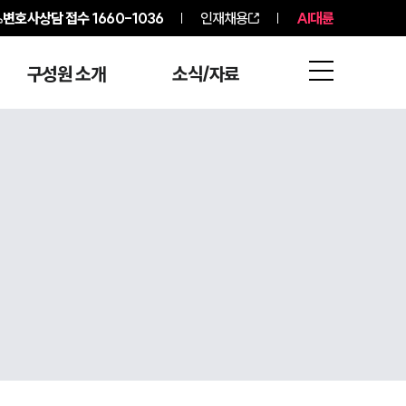
변호사상담 접수
1660-1036
인재채용
AI대륜
구성원 소개
소식/자료