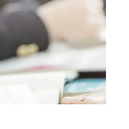
AI대륜
업무사례
주요 업무사례
사례분석/최신동향
법률정보
법률지식인
고객후기
업무분야
학교폭력대응팀 업무