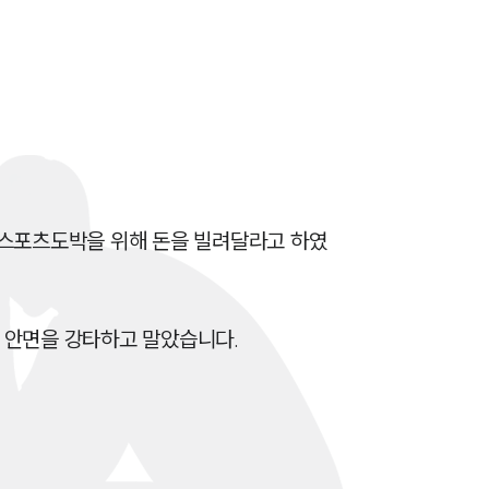
전체
구성원 소개
학교폭력전문변호사
소식/자료
법스포츠도박을 위해 돈을 빌려달라고 하였
언론보도
공지사항
안면을 강타하고 말았습니다. 

법률 블로그
법률서식
뉴스레터/브로슈어