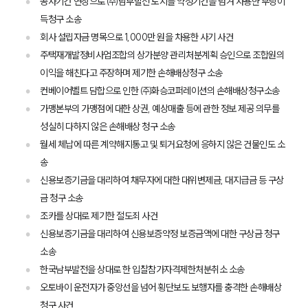
공사기간 연장으로 ㈜남부발전 토지를 약정기간을 넘겨 사용한 부당이
득청구 소송
회사 설립자금 명목으로 1,000만 원을 차용한 사기 사건
주택재개발정비사업조합의 상가분양 관리처분계획 승인으로 조합원의
이익을 해친다고 주장하며 제기한 손해배상청구 소송
컨베이어벨트 담합으로 인한 ㈜화승코퍼레이션의 손해배상청구소송
가맹본부의 가맹점에 대한 상권, 예상매출 등에 관한 정보 제공 의무를
성실히 다하지 않은 손해배상 청구 소송
월세 체납에 따른 계약해지통고 및 퇴거요청에 응하지 않은 건물인도 소
송
신용보증기금을 대리하여 채무자에 대한 대위변제금, 대지급금 등 구상
금 청구 소송
조카를 상대로 제기한 절도죄 사건
신용보증기금을 대리하여 신용보증약정 보증금액에 대한 구상금 청구
소송
한국남부발전을 상대로 한 입찰참가자격제한처분취소 소송
오토바이 운전자가 중앙선을 넘어 횡단보도 보행자를 충격한 손해배상
청구 사건