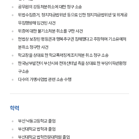
공무원의 강등처분취소에 대한 청구 소송
위법수집증거, 정치자금법위반 등으로 인한 정치자금법위반 및 위계공
무집행방해 입건된 사건
팀소개
위증에 대한 불기소처분 취소를 구한 사건
헌법상 보장된 평등권과 행복추구권 침해했다고 주장하며 기소유예처
팀소개
대륜의 강점
분취소 청구한 사건
오시는 길
학교장을 상대로 한 학교폭력징계조치처분 취소 청구 소송
글로벌 파트너 로펌
한국남부발전이 부산시와 천마산터널 측을 상대로 한 부당이득반환청
고객의 소리
구소송
통합검색
AI대륜
다수의 가맹사업법 관련 소송 수행
업무사례
학력
주요 업무사례
사례분석/최신동향
부산 낙동고등학교 졸업
법률정보
법률지식인
부산대학교 법학과 졸업
고객후기
부산대학교 법학전문대학원 졸업