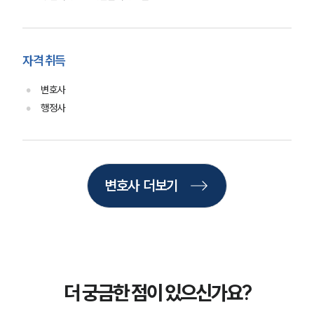
업무분야
자격 취득
학교폭력대응팀 업무
전체
변호사
행정사
구성원 소개
학교폭력전문변호사
변호사 더보기
소식/자료
언론보도
공지사항
법률 블로그
법률서식
뉴스레터/브로슈어
더 궁금한 점이 있으신가요?
세미나