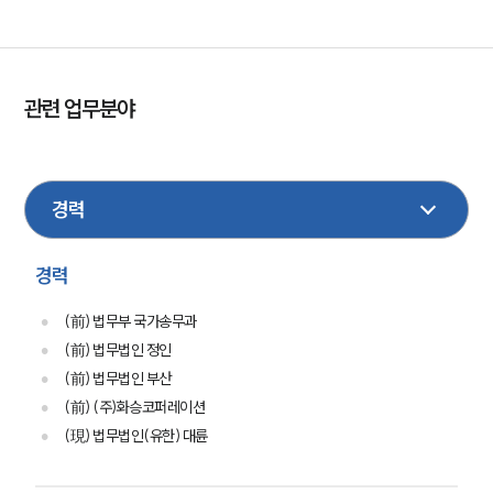
관련 업무분야
공정거래
형사
행정
기업법무
부동산
가사
M&A
손해배상
건설
이혼
민사
경력
(前) 법무부 국가송무과
(前) 법무법인 정인
(前) 법무법인 부산
(前) (주)화승코퍼레이션
(現) 법무법인(유한) 대륜